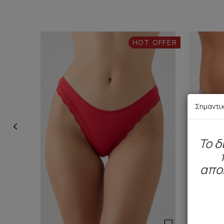
HOT OFFER
Σημαντι
To δ
απο