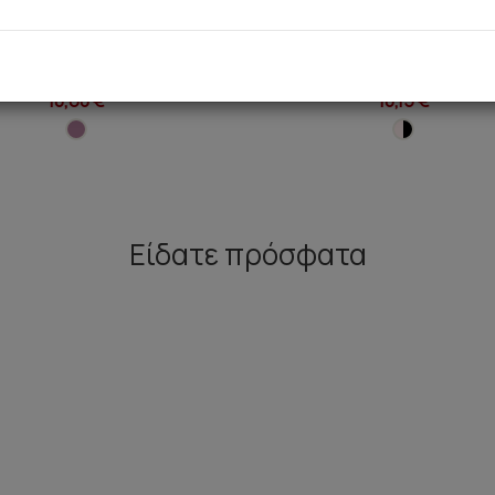
e Elegance TENCEL™ Modal
Fimelle Elegance TENCEL™ 
Γυναικείο String
Γυναικείο Brazilian Σλι
10,60 €
10,15 €
Είδατε πρόσφατα