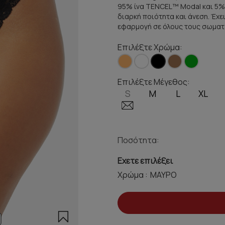
95% ίνα TENCEL™ Modal και 5% 
διαρκή ποιότητα και άνεση. Έχε
εφαρμογή σε όλους τους σωματ
Επιλέξτε Χρώμα:
Επιλέξτε Μέγεθος:
S
M
L
XL
Ποσότητα:
Εχετε επιλέξει
Χρώμα :