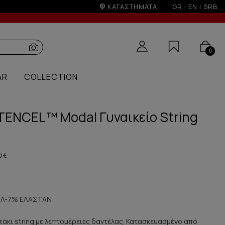
ΚΑΤΑΣΤΗΜΑΤΑ
GR
|
EN
|
SRB
0
AR
COLLECTION
 TENCEL™ Modal Γυναικείο String
0 €
Λ-7% ΕΛΑΣΤΑΝ
οτάκι string με λεπτομέρειες δαντέλας. Κατασκευασμένο από