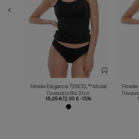
Fimelle Elegance TENCEL™ Modal
Fimell
Γυναικείο Rio Σλιπ
Γυναικ
15,25 €
12,95 €
-15%