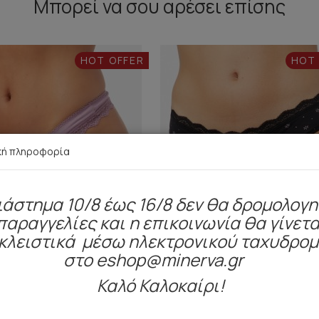
Μπορεί να σου αρέσει επίσης
HOT OFFER
HOT
κή πληροφορία
ιάστημα 10/8 έως 16/8 δεν θα δρομολογ
παραγγελίες και η επικοινωνία θα γίνετα
κλειστικά μέσω ηλεκτρονικού ταχυδρο
στο eshop@minerva.gr
Καλό Καλοκαίρι!