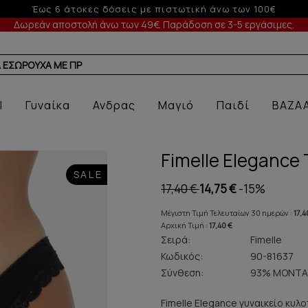
Έως 3 άτοκες δόσεις με πιστωτική άνω των 50€
Δωρεάν αποστολή άνω των 49€. Παράδοση σε 3-5 εργάσιμες.
Α ΕΣΩΡΟΥΧΑ ΜΕ ΠΡΟΣΦΟΡΑ
l
Γυναίκα
Ανδρας
Μαγιό
Παιδί
BAZA
Fimelle Elegance
SALE
17,40 €
14,75 €
-15%
Μέγιστη Τιμή Τελευταίων 30 ημερών :
17,4
Αρχική Τιμή :
17,40 €
Σειρά:
Fimelle
Κωδικός:
90-81637
Σύνθεση:
93% ΜΟΝΤΑ
Fimelle Elegance γυναικείο κυλ