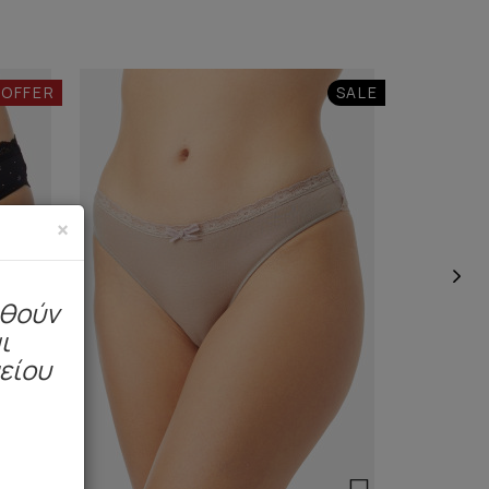
 OFFER
SALE
×
ηθούν
ι
μείου