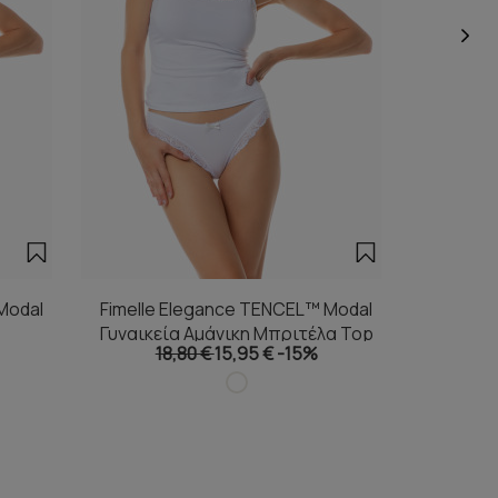
Modal
Fimelle Elegance TENCEL™ Modal
Fimelle
Γυναικεία Αμάνικη Μπριτέλα Top
Γ
18,80 €
15,95 €
-15%
1