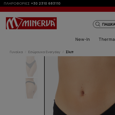
ΠΛΗΡΟΦΟΡΙΕΣ
+30 2310 683110
ΠΑΙΔΙΚ
New-In
Therma
Γυναίκα
Εσώρουχα Everyday
Σλιπ