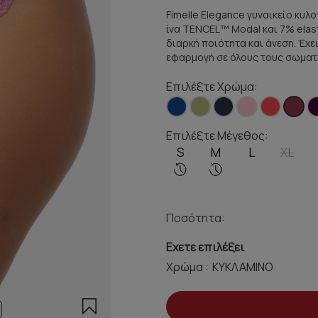
Fimelle Elegance γυναικείο κυλ
ίνα TENCEL™ Modal και 7% elas
διαρκή ποιότητα και άνεση. Έχε
εφαρμογή σε όλους τους σωματ
Επιλέξτε Χρώμα:
Επιλέξτε Μέγεθος:
S
M
L
XL
Ποσότητα:
Εχετε επιλέξει
Χρώμα :