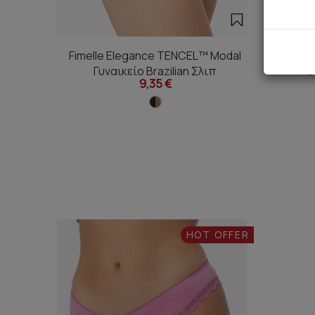
Fimelle Elegance TENCEL™ Modal
Fimell
Γυναικείο Brazilian Σλιπ
Γυ
9,35 €
HOT OFFER