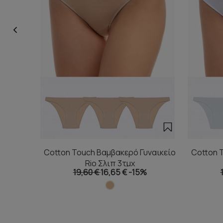
Cotton Touch Βαμβακερό Γυναικείο
Cotton 
Rio Σλιπ 3τμχ
19,60 €
16,65 €
-15%