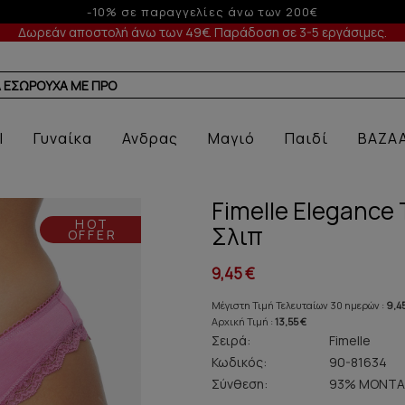
Έως 3 άτοκες δόσεις με πιστωτική άνω των 50€
Δωρεάν αποστολή άνω των 49€. Παράδοση σε 3-5 εργάσιμες.
Α ΕΣΩΡΟΥΧΑ ΜΕ ΠΡΟΣΦΟΡΑ
l
Γυναίκα
Ανδρας
Μαγιό
Παιδί
BAZA
Fimelle Elegance
HOT
Σλιπ
OFFER
9,45 €
Μέγιστη Τιμή Τελευταίων 30 ημερών :
9,4
Αρχική Τιμή :
13,55 €
Σειρά:
Fimelle
Κωδικός:
90-81634
Σύνθεση:
93% ΜΟΝΤΑ