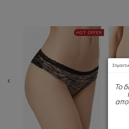
HOT OFFER
Σημαντι
To δ
απο