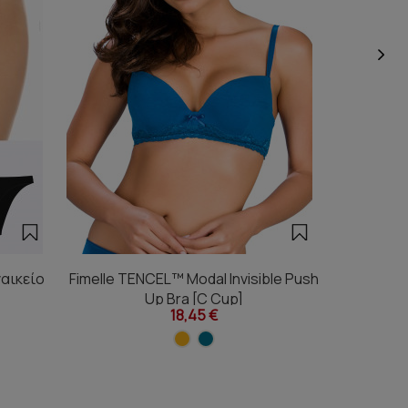
αικείο
Fimelle TENCEL™ Modal Invisible Push
Fimelle
Up Bra [C Cup]
18,45 €
1