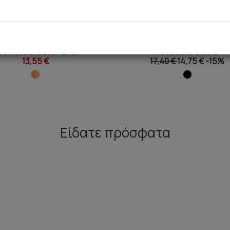
e Elegance TENCEL™ Modal
Fimelle Elegance TENCEL™ 
ναικείο Brazilian Σλιπ
Γυναικείο String
13,55 €
17,40 €
14,75 €
-15%
Είδατε πρόσφατα