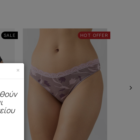
SALE
HOT OFFER
×
ηθούν
ι
μείου