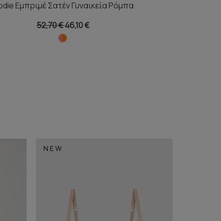
odie Εμπριμέ Σατέν Γυναικεία Ρόμπα
52,70 €
46,10 €
NEW
NEW