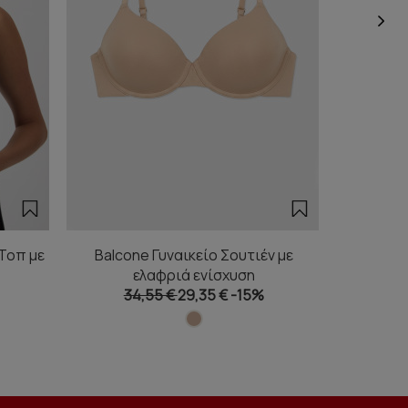
 Τοπ με
Balcone Γυναικείο Σουτιέν με
Zebra TE
ελαφριά ενίσχυση
Μ
34,55 €
29,35 €
-15%