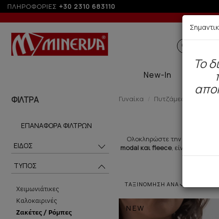
ΠΛΗΡΟΦΟΡΙΕΣ
+30 2310 683110
Σημαντι
ΠΑΙΔΙΚ
To δ
New-In
Therma
απο
ΦΙΛΤΡΑ
Γυναίκα
Πυτζάμες / Νυχτικά
ΕΠΑΝΑΦΟΡΆ ΦΊΛΤΡΩΝ
Ολοκληρώστε την εμφάνιση σα
ΕΙΔΟΣ
modal και fleece
, είναι κάποιε
ΤΥΠΟΣ
ΤΑΞΙΝΟΜΗΣΗ ΑΝΑ
Χειμωνιάτικες
Καλοκαιρινές
NEW
Ζακέτες / Ρόμπες