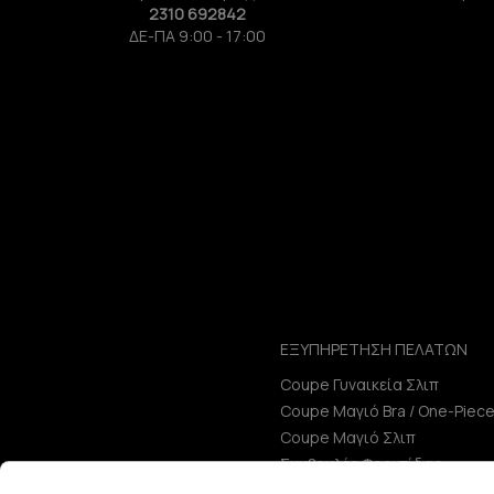
2310 692842
ΔΕ-ΠΑ 9:00 - 17:00
ΕΞΥΠΗΡΕΤΗΣΗ ΠΕΛΑΤΩΝ
Coupe Γυναικεία Σλιπ
Coupe Μαγιό Bra / One-Piec
Coupe Μαγιό Σλιπ
Συμβουλές Φροντίδας
Μεγεθολόγιο