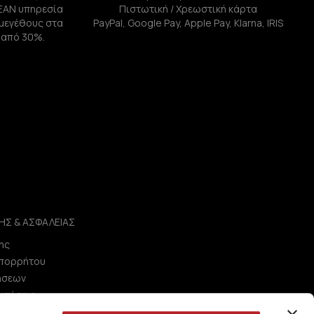
ΕΑΝ υπηρεσία
Πιστωτική / Χρεωστική κάρτα
ή μεγέθους στα
PayPal, Google Pay, Apple Pay, Klarna, IRIS
 από 30%.
ΗΣ & ΑΣΦΑΛΕΙΑΣ
ης
Απορρήτου
ήσεων
ωτήσεις