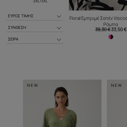
2XL/3XL
ΕΥΡΟΣ ΤΙΜΗΣ
Floral Εμπριμέ Σατέν Visco
Ρόμπα
ΣΥΝΘΕΣΗ
38,30 €
33,50 €
ΣΕΙΡΑ
NEW
NEW