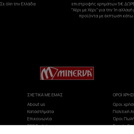
Σε όλη την Ελλάδα
επιστροφής χρημάτων 5€. ΔΩΡ
"Χέρι με Χέρι" για την 1η αλλαγ
προϊόντα με έκπτωση κάτω
ΣΧΕΤΙΚΑ ΜΕ ΕΜΑΣ
ΟΡΟΙ ΧΡΗΣ
About us
Οροι χρήσ
e
Καταστήματα
Πολιτική 
Επικοινωνία
Όροι Πωλ
B2B Portal
Συχνές Ερ
Επενδυτές (IR)