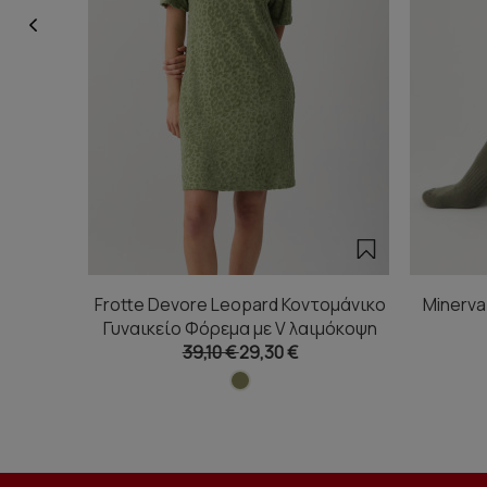
Frotte Devore Leopard Κοντομάνικο
Minerva
Γυναικείο Φόρεμα με V λαιμόκοψη
39,10 €
29,30 €