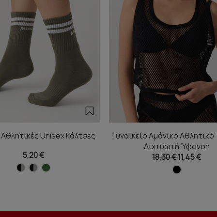
 Αθλητικές Unisex Κάλτσες
Γυναικείο Αμάνικο Αθλητικό
Διχτυωτή Ύφανση
5,20 €
18,30 €
11,45 €