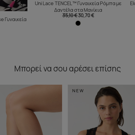
Uni Lace TENCEL™ Γυναικεία Ρόμπα με
El
Δαντέλα στα Μανίκια
35,10 €
30,70 €
se Γυναικεία
Μπορεί να σου αρέσει επίσης
NEW