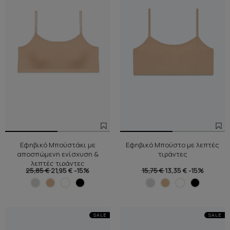
Εφηβικό Μπούστάκι με
Εφηβικό Μπούστο με λεπτές
αποσπώμενη ενίσχυση &
τιράντες
λεπτές τιράντες
25,85 €
21,95 €
-15%
15,75 €
13,35 €
-15%
SALE
SALE