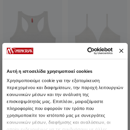
Αυτή η ιστοσελίδα χρησιμοποιεί cookies
Χρησιμοποιούμε cookie για την εξατομίκευση
περιεχομένου και διαφημίσεων, την παροχή λειτουργιών
Εφηβικό Αθλητικό Μποyst;aki
Εφηβικό Τρίγωνο Σουτιέν χωρίς
κοινωνικών μέσων και την ανάλυση της
εχίσχυση
επισκεψιμότητάς μας. Επιπλέον, μοιραζόμαστε
11,90 €
10,10 €
-15%
14,20 €
12,05 €
-15%
πληροφορίες που αφορούν τον τρόπο που
χρησιμοποιείτε τον ιστότοπό μας με συνεργάτες
κοινωνικών μέσων, διαφήμισης και αναλύσεων, οι
οποίοι ενδεχομένως να τις συνδυάσουν με άλλες
SALE
SALE