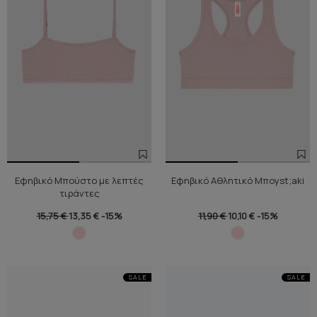
Εφηβικό Μπούστο με λεπτές
Εφηβικό Αθλητικό Μποyst;aki
τιράντες
15,75 €
13,35 €
-15%
11,90 €
10,10 €
-15%
SALE
SALE