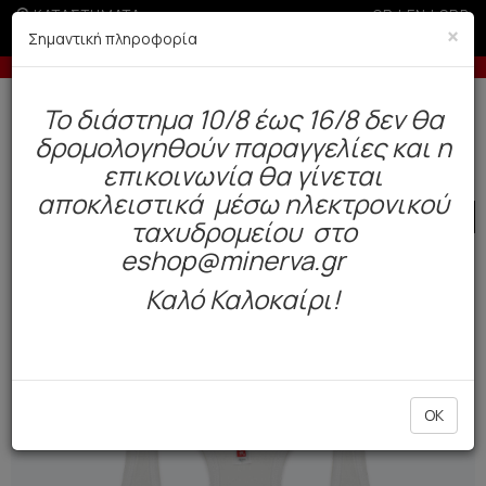
ΚΑΤΑΣΤΗΜΑΤΑ
GR
|
EN
|
SRB
×
Σημαντική πληροφορία
Έως 3 άτοκες δόσεις με πιστωτική άνω των 50€
Δωρεάν αποστολή άνω των 49€. Παράδοση σε 3-5 εργάσιμες.
To διάστημα 10/8 έως 16/8 δεν θα
0
δρομολογηθούν παραγγελίες και η
Παιδί
Teen
Teen Tops
επικοινωνία θα γίνεται
αποκλειστικά μέσω ηλεκτρονικού
SALE
ταχυδρομείου στο
eshop@minerva.gr
Καλό Καλοκαίρι!
OK