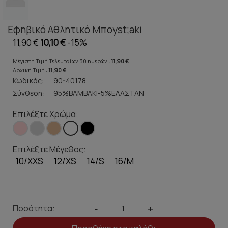
Εφηβικό Αθλητικό Μποyst;aki
11,90 €
10,10 €
-15%
Μέγιστη Τιμή Τελευταίων 30 ημερών :
11,90 €
Αρχική Τιμή :
11,90 €
Κωδικός:
90-40178
Σύνθεση:
95%ΒΑΜΒΑΚΙ-5%ΕΛΑΣΤΑΝ
Επιλέξτε Χρώμα:
Επιλέξτε Μέγεθος:
10/XXS
12/XS
14/S
16/M
Ποσότητα:
-
+