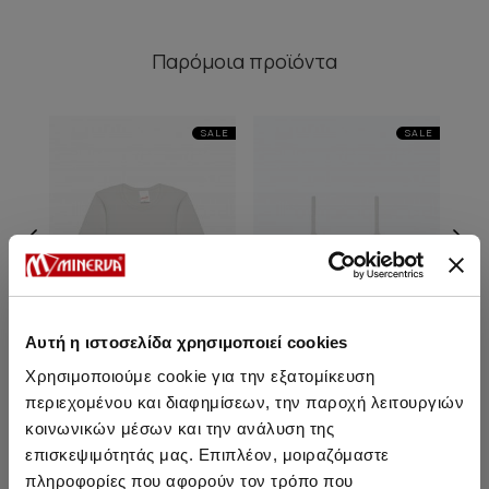
Παρόμοια προϊόντα
SALE
SALE
Αυτή η ιστοσελίδα χρησιμοποιεί cookies
Χρησιμοποιούμε cookie για την εξατομίκευση
περιεχομένου και διαφημίσεων, την παροχή λειτουργιών
Μακρυμάνικο Παιδικό
Εφηβικό Τρίγωνο Σουτιέν
Μ
κοινωνικών μέσων και την ανάλυση της
Φανελάκι
χωρίς εχίσχυση
επισκεψιμότητάς μας. Επιπλέον, μοιραζόμαστε
Από 9,05 € έως 10,95 €
14,20 €
12,05 €
-15%
Απ
πληροφορίες που αφορούν τον τρόπο που