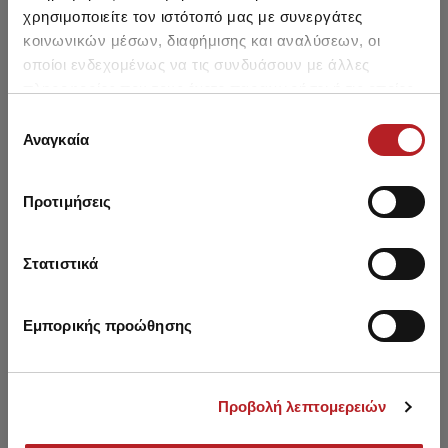
χρησιμοποιείτε τον ιστότοπό μας με συνεργάτες
κοινωνικών μέσων, διαφήμισης και αναλύσεων, οι
οποίοι ενδεχομένως να τις συνδυάσουν με άλλες
πληροφορίες που τους έχετε παραχωρήσει ή τις οποίες
έχουν συλλέξει σε σχέση με την από μέρους σας χρήση
Επιλογή
Μπορεί να σου αρέσει επίσης
των υπηρεσιών τους.
Αναγκαία
συγκατάθεσης
SALE
HOT OFFER
Προτιμήσεις
Στατιστικά
Εμπορικής προώθησης
Προβολή λεπτομερειών