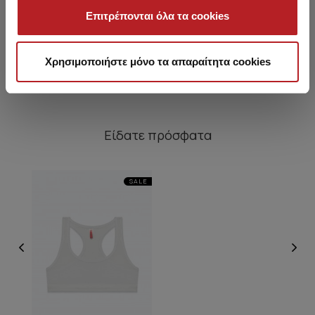
Εφηβικό Strapless Top
Dots Εφηβικό Τρίγωνο
Vi
Επιτρέπονται όλα τα cookies
Μπούστο
6,00 €
5,10 €
6,25 €
Χρησιμοποιήστε μόνο τα απαραίτητα cookies
Είδατε πρόσφατα
SALE