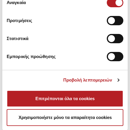
Invisible Σλιπ 3τμχ
των υπηρεσιών τους.
Αναγκαία
συγκατάθεσης
15,75 €
18,25 €
Προτιμήσεις
NEW
NEW
COLOR
COLOR
Στατιστικά
Εμπορικής προώθησης
Προβολή λεπτομερειών
Επιτρέπονται όλα τα cookies
Χρησιμοποιήστε μόνο τα απαραίτητα cookies
Fimelle TENCEL™ Modal
Fimelle TENCEL™ Modal