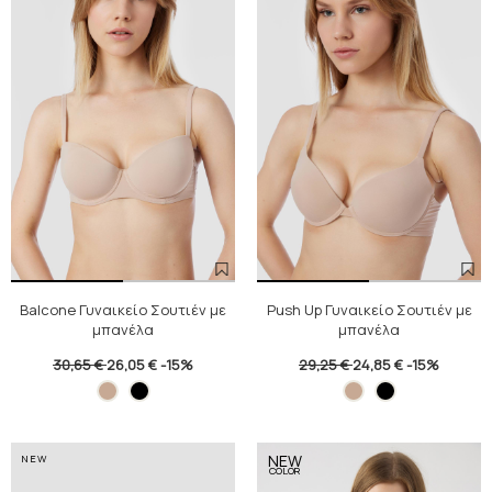
Balcone Γυναικείο Σουτιέν με
Push Up Γυναικείο Σουτιέν με
μπανέλα
μπανέλα
30,65 €
26,05 €
-15%
29,25 €
24,85 €
-15%
NEW
NEW
COLOR