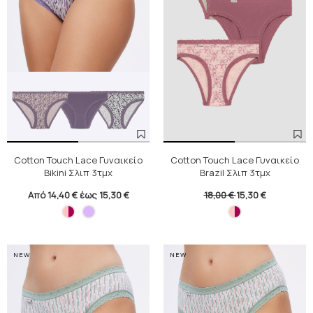
τον αναλυτικό οδηγό εδώ:
https://www.minerva.gr/el/pos-na-
dialexeis-gynaikeia-esourouxa
Cotton Touch Lace Γυναικείο
Cotton Touch Lace Γυναικείο
Bikini Σλιπ 3τμχ
Brazil Σλιπ 3τμχ
Από 14,40 € έως 15,30 €
18,00 €
15,30 €
NEW
NEW