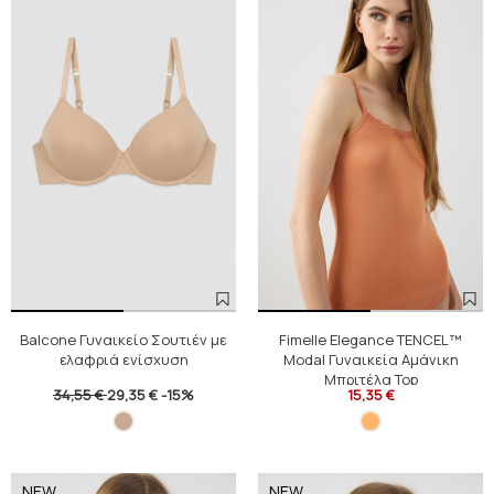
Balcone Γυναικείο Σουτιέν με
Fimelle Elegance TENCEL™
ελαφριά ενίσχυση
Modal Γυναικεία Αμάνικη
Μπριτέλα Top
34,55 €
29,35 €
-15%
15,35 €
NEW
NEW