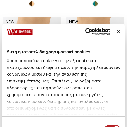
NEW
NEW
COLOR
COLOR
Αυτή η ιστοσελίδα χρησιμοποιεί cookies
Χρησιμοποιούμε cookie για την εξατομίκευση
περιεχομένου και διαφημίσεων, την παροχή λειτουργιών
κοινωνικών μέσων και την ανάλυση της
επισκεψιμότητάς μας. Επιπλέον, μοιραζόμαστε
πληροφορίες που αφορούν τον τρόπο που
χρησιμοποιείτε τον ιστότοπό μας με συνεργάτες
κοινωνικών μέσων, διαφήμισης και αναλύσεων, οι
οποίοι ενδεχομένως να τις συνδυάσουν με άλλες
πληροφορίες που τους έχετε παραχωρήσει ή τις οποίες
Fimelle TENCEL™ Modal
Fimelle TENCEL™ Modal
έχουν συλλέξει σε σχέση με την από μέρους σας χρήση
Γυναικείο Invisible String 2τμχ
Γυναικείο Χαμηλόμεσο Rio
Επιλογή