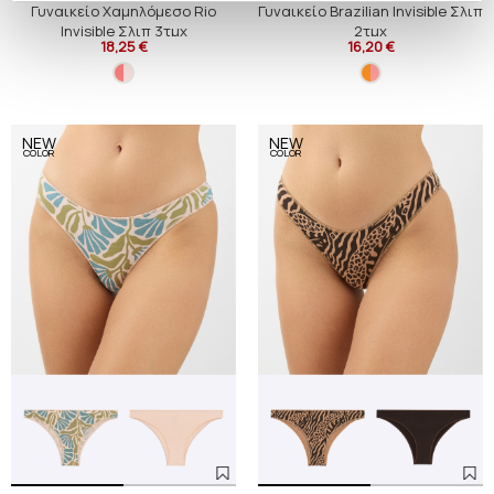
Γυναικείο Χαμηλόμεσο Rio
Γυναικείο Brazilian Invisible Σλιπ
Invisible Σλιπ 3τμχ
2τμχ
18,25 €
16,20 €
NEW
NEW
COLOR
COLOR