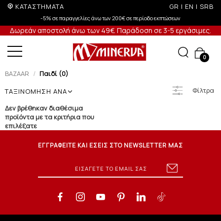
ΚΑΤΑΣΤΗΜΑΤΑ
GR
|
EN
|
SRB
-5% σε παραγγελίες άνω των 200€ σε περίοδο εκπτώσεων
Δωρεάν αποστολή άνω των 49€. Παράδοση σε 3-5 εργάσιμες.
0
BAZAAR
Παιδί (0)
Φίλτρα
ΤΑΞΙΝΟΜΗΣΗ ΑΝΑ
Δεν βρέθηκαν διαθέσιμα
προϊόντα με τα κριτήρια που
επιλέξατε
ΕΓΓΡΑΦΕΙΤΕ ΚΑΙ ΕΣΕΙΣ ΣΤΟ NEWSLETTER ΜΑΣ