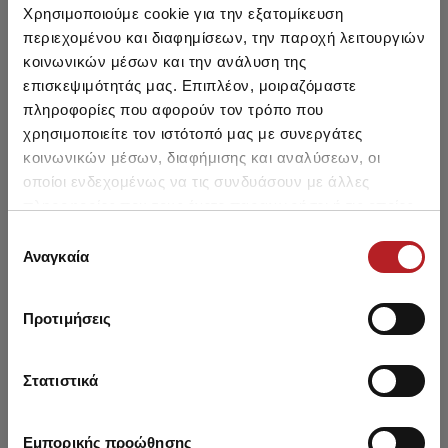
Χρησιμοποιούμε cookie για την εξατομίκευση
περιεχομένου και διαφημίσεων, την παροχή λειτουργιών
NEW
NEW
NE
κοινωνικών μέσων και την ανάλυση της
επισκεψιμότητάς μας. Επιπλέον, μοιραζόμαστε
πληροφορίες που αφορούν τον τρόπο που
χρησιμοποιείτε τον ιστότοπό μας με συνεργάτες
κοινωνικών μέσων, διαφήμισης και αναλύσεων, οι
οποίοι ενδεχομένως να τις συνδυάσουν με άλλες
πληροφορίες που τους έχετε παραχωρήσει ή τις οποίες
έχουν συλλέξει σε σχέση με την από μέρους σας χρήση
Επιλογή
των υπηρεσιών τους.
Αναγκαία
συγκατάθεσης
Clouds Παιδικό Σλιπ 3τμχ
Safari Αμάνικο Βρεφικό
Str
Προτιμήσεις
Φορμάκι 2τμχ
Από 14,70 € έως 15,20 €
12,15 €
Απ
Στατιστικά
Εμπορικής προώθησης