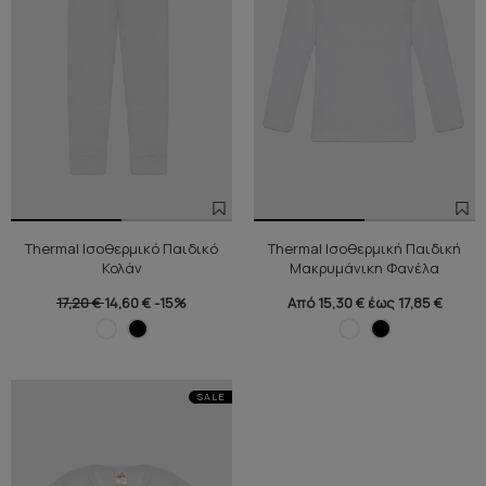
τα ρούχα αίσθηση φρεσκάδας και δροσιάς, ακόμα και μετά από
μια μέρα γεμάτη παιχνίδι. Προστατεύει από δυσοσμία και την
ενοχλητική αίσθηση του ιδρώτα στο δέρμα, απαγορεύοντας την
ανάπτυξη και τον πολλαπλασιασμό των βακτηρίων.
Thermal Ισοθερμικό Παιδικό
Thermal Ισοθερμική Παιδική
Κολάν
Μακρυμάνικη Φανέλα
17,20 €
14,60 €
-15%
Από 15,30 € έως 17,85 €
SALE