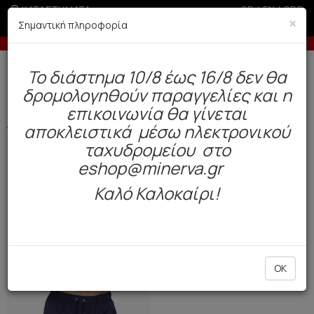
ΚΑΤΑΣΤΗΜΑΤΑ
GR
|
EN
|
SRB
×
Σημαντική πληροφορία
Έως 6 άτοκες δόσεις με πιστωτική άνω των 100€
Δωρεάν αποστολή άνω των 49€. Παράδοση σε 3-5 εργάσιμες.
To διάστημα 10/8 έως 16/8 δεν θα
0
δρομολογηθούν παραγγελίες και η
BAZAAR
Ανδρας
Μαγιό (1)
επικοινωνία θα γίνεται
αποκλειστικά μέσω ηλεκτρονικού
Φίλτρα
ΤΑΞΙΝΟΜΗΣΗ ΑΝΑ
ταχυδρομείου στο
HOT OFFER
eshop@minerva.gr
Καλό Καλοκαίρι!
OK