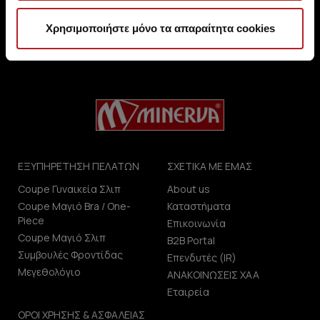
μεγέθους στα προϊόντα με
έκπτωση κάτω από 30%.
Χρησιμοποιήστε μόνο τα απαραίτητα cookies
ΕΞΥΠΗΡΕΤΗΣΗ ΠΕΛΑΤΩΝ
ΣΧΕΤΙΚΑ ΜΕ ΕΜΑΣ
Coupe Γυναικεία Σλιπ
About us
Coupe Μαγιό Bra / One-
Καταστήματα
Piece
Επικοινωνία
Coupe Μαγιό Σλιπ
B2B Portal
Συμβουλές Φροντίδας
Επενδυτές (IR)
Μεγεθολόγιο
ΑΝΑΚΟΙΝΩΣΕΙΣ ΧΑΑ
Εταιρεία
ΟΡΟΙ ΧΡΗΣΗΣ & ΑΣΦΑΛΕΙΑΣ