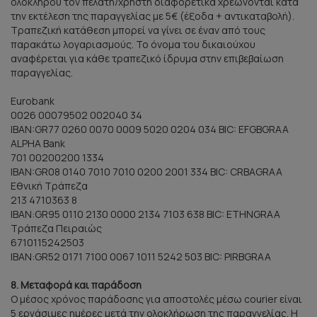
ολοκλήρου τον πελάτη/χρήστη διαφορετικά χρεώνονται κατά
την εκτέλεση της παραγγελίας με 5€ (έξοδα + αντικαταβολή).
Τραπεζική κατάθεση μπορεί να γίνει σε έναν από τους
παρακάτω λογαριασμούς. Το όνομα του δικαιούχου
αναφέρεται για κάθε τραπεζικό ίδρυμα στην επιβεβαίωση
παραγγελίας.
Eurobank
0026 00079502 002040 34
IBAN:GR77 0260 0070 0009 5020 0204 034 BIC: EFGBGRAA
ALPHA Bank
701 00200200 1334
IBAN:GR08 0140 7010 7010 0200 2001 334 BIC: CRBAGRAA
Εθνική Τράπεζα
213 4710363 8
ΙΒΑΝ:GR95 0110 2130 0000 2134 7103 638 BIC: ETHNGRAA
Τράπεζα Πειραιώς
6710115242503
ΙΒΑΝ:GR52 0171 7100 0067 1011 5242 503 BIC: PIRBGRAA
8. Μεταφορά και παράδοση
Ο μέσος χρόνος παράδοσης για αποστολές μέσω courier είναι
5 εργάσιμες ημέρες μετά την ολοκλήρωση της παραγγελίας. Η