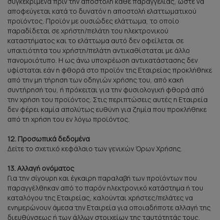
συγκεκριμένα πριν την αποστολή κάθε παραγγελίας, ώστε να
αποφεύγεται κατά το δυνατόν η αποστολή ελαττωματικού
προϊόντος. Προϊόν με ουσιώδες ελάττωμα, το οποίο
παραδίδεται σε χρήστη/πελάτη του ηλεκτρονικού
καταστήματος και το ελάττωμα αυτό δεν οφείλεται σε
υπαιτιότητα του χρήστη/πελάτη αντικαθίσταται με άλλο
πανομοιότυπο. Η ως άνω υποχρέωση αντικατάστασης δεν
υφίσταται εάν η φθορά στο προϊόν της Εταιρείας προκλήθηκε
από την μη τήρηση των οδηγιών χρήσης του, από κακή
συντήρησή του, ή πρόκειται για την φυσιολογική φθορά από
την χρήση του προϊόντος. Στις περιπτώσεις αυτές η Εταιρεία
δεν φέρει καμία απολύτως ευθύνη για ζημία που προκλήθηκε
από τη χρήση του εν λόγω προϊόντος.
12. Προσωπικά δεδομένα
Δείτε το σχετικό κεφάλαιο των γενικών Όρων Χρήσης.
13. Αλλαγή ονόματος
Για την σίγουρη και έγκαιρη παραλαβή των προϊόντων που
παραγγέλθηκαν από το παρόν ηλεκτρονικό κατάστημα ή του
καταλόγου της Εταιρείας, καλούνται χρήστες/πελάτες να
ενημερώνουν άμεσα την Εταιρεία για οποιαδήποτε αλλαγή της
διευθύνσεως ή των άλλων στοιχείων της ταυτότητάς τους,