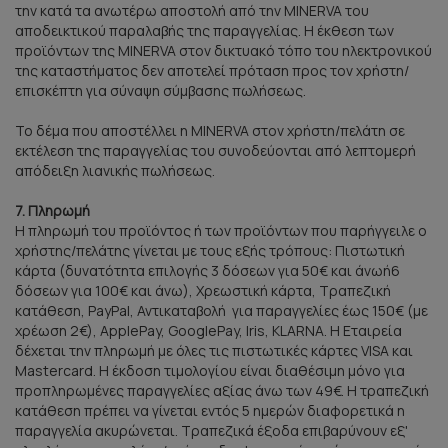
την κατά τα ανωτέρω αποστολή από την MINERVA του
αποδεικτικού παραλαβής της παραγγελίας. Η έκθεση των
προϊόντων της MINERVA στον δικτυακό τόπο του ηλεκτρονικού
της καταστήματος δεν αποτελεί πρόταση προς τον χρήστη/
επισκέπτη για σύναψη σύμβασης πωλήσεως.
Το δέμα που αποστέλλει η MINERVA στον χρήστη/πελάτη σε
εκτέλεση της παραγγελίας του συνοδεύονται από λεπτομερή
απόδειξη λιανικής πωλήσεως.
7. Πληρωμή
Η πληρωμή του προϊόντος ή των προϊόντων που παρήγγειλε ο
χρήστης/πελάτης γίνεται με τους εξής τρόπους: Πιστωτική
κάρτα (δυνατότητα επιλογής 3 δόσεων για 50€ και άνωή6
δόσεων για 100€ και άνω), Xρεωστική κάρτα, Τραπεζική
κατάθεση, PayPal, Αντικαταβολή για παραγγελίες έως 150€ (με
χρέωση 2€), ApplePay, GooglePay, Iris, KLARNA. Η Εταιρεία
δέχεται την πληρωμή με όλες τις πιστωτικές κάρτες VISA και
Mastercard. Η έκδοση τιμολογίου είναι διαθέσιμη μόνο για
προπληρωμένες παραγγελίες αξίας άνω των 49€. Η τραπεζική
κατάθεση πρέπει να γίνεται εντός 5 ημερών διαφορετικά η
παραγγελία ακυρώνεται. Τραπεζικά έξοδα επιβαρύνουν εξ'