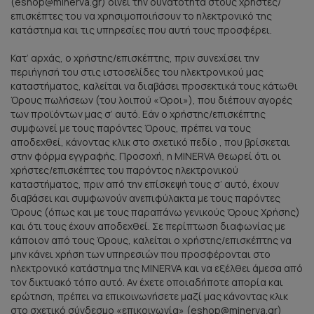
(eshop@minerva.gr) δίνει την δυνατότητα στους χρήστες/
επισκέπτες του να χρησιμοποιήσουν το ηλεκτρονικό της
κατάστημα και τις υπηρεσίες που αυτή τους προσφέρει.
Κατ’ αρχάς, ο χρήστης/επισκέπτης, πριν συνεχίσει την
περιήγησή του στις ιστοσελίδες του ηλεκτρονικού μας
καταστήματος, καλείται να διαβάσει προσεκτικά τους κάτωθι
Όρους πωλήσεων (του λοιπού «Όροι»), που διέπουν αγορές
των προϊόντων μας σ’ αυτό. Εάν ο χρήστης/επισκέπτης
συμφωνεί με τους παρόντες Όρους, πρέπει να τους
αποδεχθεί, κάνοντας κλικ στο σχετικό πεδίο , που βρίσκεται
στην φόρμα εγγραφής. Προσοχή, η MINERVA θεωρεί ότι οι
χρήστες/επισκέπτες του παρόντος ηλεκτρονικού
καταστήματος, πριν από την επίσκεψή τους σ’ αυτό, έχουν
διαβάσει και συμφωνούν ανεπιφύλακτα με τους παρόντες
Όρους (όπως και με τους παραπάνω γενικούς Όρους Χρήσης)
και ότι τους έχουν αποδεχθεί. Σε περίπτωση διαφωνίας με
κάποιον από τους Όρους, καλείται ο χρήστης/επισκέπτης να
μην κάνει χρήση των υπηρεσιών που προσφέρονται στο
ηλεκτρονικό κατάστημα της MINERVA και να εξέλθει άμεσα από
τον δικτυακό τόπο αυτό. Αν έχετε οποιαδήποτε απορία και
ερώτηση, πρέπει να επικοινωνήσετε μαζί μας κάνοντας κλικ
στο σχετικό σύνδεσμο «επικοινωνία» (eshop@minerva.gr)