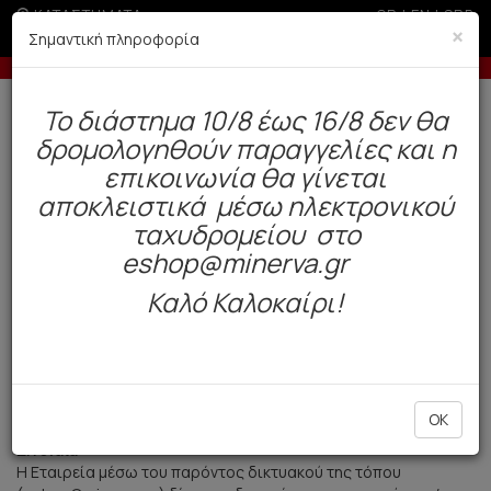
ΚΑΤΑΣΤΗΜΑΤΑ
GR
|
EN
|
SRB
×
Σημαντική πληροφορία
Έως 6 άτοκες δόσεις με πιστωτική άνω των 100€
Δωρεάν αποστολή άνω των 49€. Παράδοση σε 3-5 εργάσιμες.
To διάστημα 10/8 έως 16/8 δεν θα
0
δρομολογηθούν παραγγελίες και η
επικοινωνία θα γίνεται
Όροι Πωλήσεων
αποκλειστικά μέσω ηλεκτρονικού
ταχυδρομείου στο
1. Εισαγωγή
Οι παρακάτω είναι οι όροι πωλήσεων του ηλεκτρονικού
eshop@minerva.gr
καταστήματος της Ανωνύμου Εταιρείας με την επωνυμία ΑΦΟΙ Ι
Καλό Καλοκαίρι!
& Β ΛΑΔΕΝΗ ΑΕ – MINERVA – ΒΙΟΜΗΧΑΝΙΑ ΠΛΕΚΤΙΚΗΣ, (του
λοιπού MINERVA/Εταιρεία) που εδρεύει στην Νέα Ευκαρπία
Θεσσαλονίκης, στο 6ο χιλιόμετρο της δημοσίας οδού
Θεσσαλονίκης – Ωραιοκάστρο (τκ 564 29), ΑΦΜ: 094045435,
Γ.Ε.ΜΗ: 57218904000 Τηλ. +30 2310 683110 και +30 2310
683110.
OK
2. Γενικά
Η Εταιρεία μέσω του παρόντος δικτυακού της τόπου