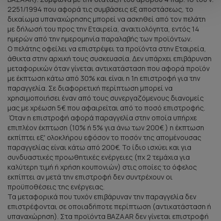
2251/1994 που αφορά τις συμβάσεις εξ αποστάσεως, το
δικαίωμα υπαναχώρησης μπορεί να ασκηθεί από τον πελάτη
με δήλωσή του προς την Εταιρεία, αναιτιολόγητα, εντός 14
ημερών από την ημερομηνία παραλαβής των προϊόντων.
Ο πελάτης οφείλει να επιστρέψει τα προϊόντα στην Εταιρεία,
άθικτα στην αρχική τους συσκευασία. Δεν υπάρχει επιβάρυνση
μεταφορικών όταν γίνεται αντικατάσταση που αφορά προϊόν
με έκπτωση κάτω από 30% και είναι η 1η επιστροφή για την
παραγγελία. Σε διαφορετική περίπτωση μπορεί να
χρησιμοποιήσει έναν από τους συνεργαζόμενους διανομείς
μας με χρέωση 5€ που αφαιρείται από το ποσό επιστροφής.
Όταν η επιστροφή αφορά παραγγελία στην οποία υπήρχε
επιπλέον έκπτωση (10% ή 5% για άνω των 200€ ) η έκπτωση
εκπίπτει εξ' ολοκλήρου εφόσον το ποσόν της απομένουσας
παραγγελίας είναι κάτω από 200€. Το ίδιο ισχύει και για
συνδυαστικές προωθητικές ενέργειες (πχ 2 τεμάχια για
καλύτερη τιμή ή χρήση κουπονιών) στις οποίες το όφελος
εκπίπτει αν μετά την επιστροφή δεν συντρέχουν οι
προϋποθέσεις της ενέργειας.
Τα μεταφορικά που τυχόν επιβάρυναν την παραγγελία δεν
επιστρέφονται σε οποιαδήποτε περίπτωση (αντικατάσταση ή
υπαναχώρηση). Στα προϊόντα BAZAAR δεν γίνεται επιστροφή