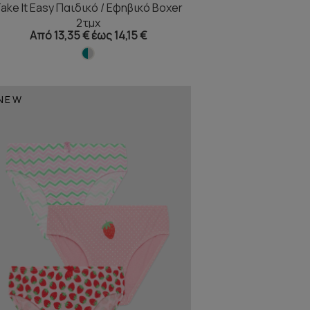
ake It Easy Παιδικό / Εφηβικό Boxer
2τμχ
Από 13,35 € έως 14,15 €
NEW