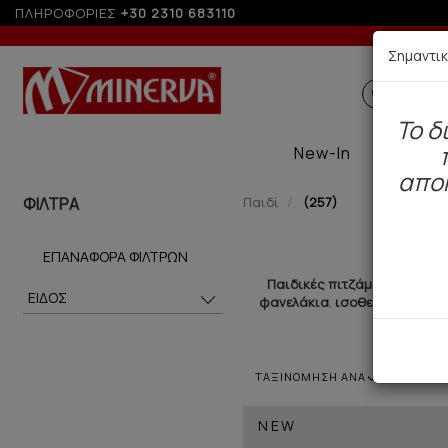
ΠΛΗΡΟΦΟΡΙΕΣ
+30 2310 683110
Σημαντι
ΠΑΙΔΙΚ
To δ
New-In
Therma
απο
ΦΙΛΤΡΑ
Παιδί
(257)
Παιδι
ΕΠΑΝΑΦΟΡΆ ΦΊΛΤΡΩΝ
Παιδικές πιτζάμες
και παιδ
ΕΙΔΟΣ
φανελάκια
,
ισοθερμικά
με τέ
ΤΑΞΙΝΟΜΗΣΗ ΑΝΑ
NEW