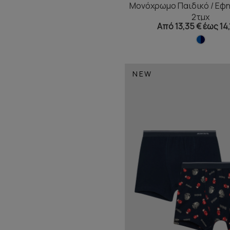
Μονόχρωμο Παιδικό / Εφη
2τμχ
Από 13,35 € έως 14,
NEW