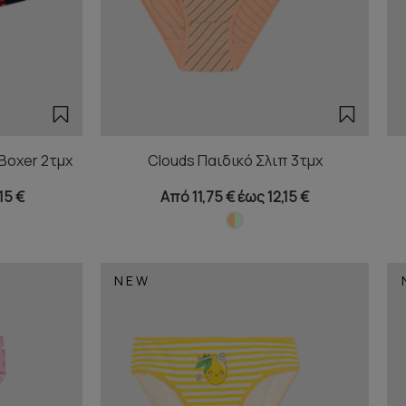
 Boxer 2τμχ
Clouds Παιδικό Σλιπ 3τμχ
15 €
Από 11,75 € έως 12,15 €
NEW