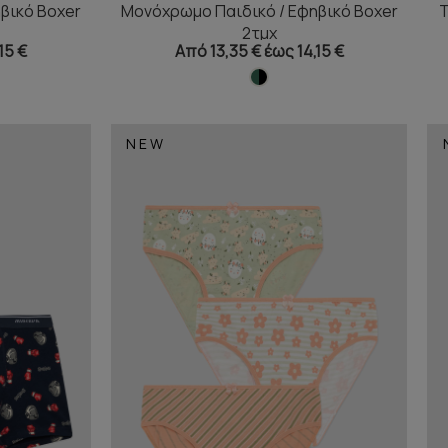
βικό Boxer
Μονόχρωμο Παιδικό / Εφηβικό Boxer
T
2τμχ
15 €
Από 13,35 € έως 14,15 €
NEW