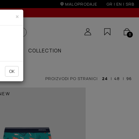
MALOPRODAJE
GR
|
EN
|
SRB
×
0
PONUDE
COLLECTION
OK
PROIZVODI PO STRANICI
24
|
48
|
96
NEW