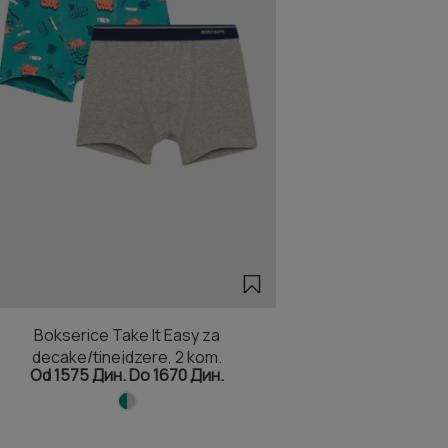
Bokserice Take It Easy za
decake/tinejdzere, 2 kom.
Od 1575 Дин. Do 1670 Дин.