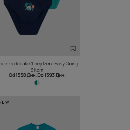
ace za decake/tinejdzere Easy Going
3 kom
Od 1558 Дин. Do 1593 Дин.
NEW