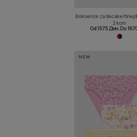
Bokserice za decake/tinej
2 kom
Od 1575 Дин. Do 167
NEW