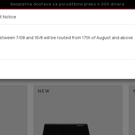
10% popusta za porudžbine preko 24.000 dinara
Dostava u roku od 10 radnih dana
t Notice
etween 7/08 and 16/8 will be routed from 17th of August and above
ne
Muskarci
Kupaci kostimi
Deca-Mladi
NEW