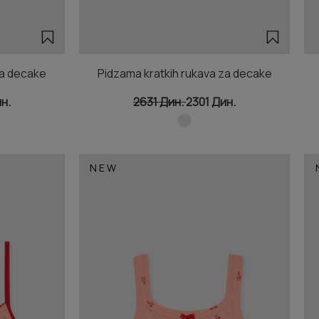
za decake
Pidzama kratkih rukava za decake
н.
2631 Дин.
2301 Дин.
NEW