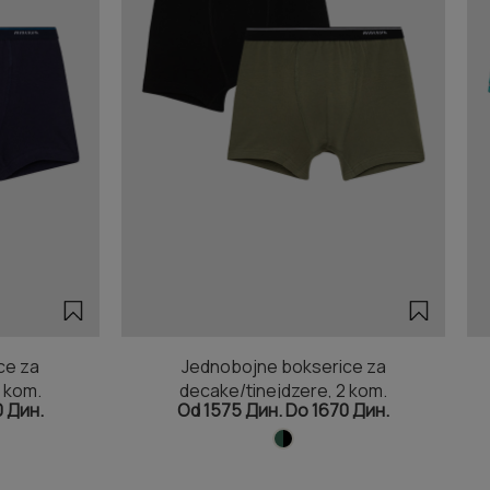
ce za
Jednobojne bokserice za
 kom.
decake/tinejdzere, 2 kom.
0 Дин.
Od 1575 Дин. Do 1670 Дин.