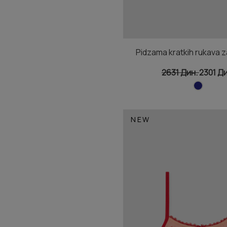
Pidzama kratkih rukava 
2631 Дин.
2301 Ди
NEW