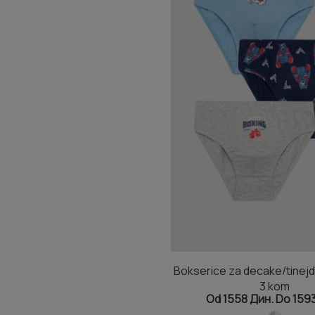
Bokserice za decake/tinej
3 kom
Od 1558 Дин. Do 159