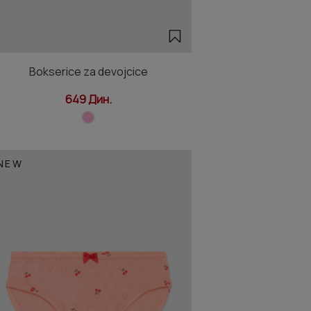
Bokserice za devojcice
649 Дин.
NEW