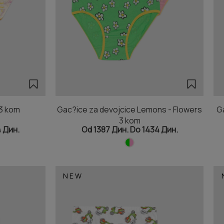
 3 kom
Gac?ice za devojcice Lemons - Flowers
G
3 kom
4 Дин.
Od 1387 Дин. Do 1434 Дин.
NEW