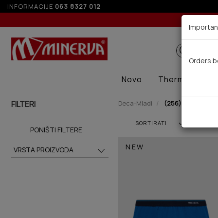
INFORMACIJE
063 8327 012
Importan
Orders b
Novo
Thermal
Ze
FILTERI
Deca-Mladi
(256)
SORTIRATI
PONIŠTI FILTERE
NEW
VRSTA PROIZVODA