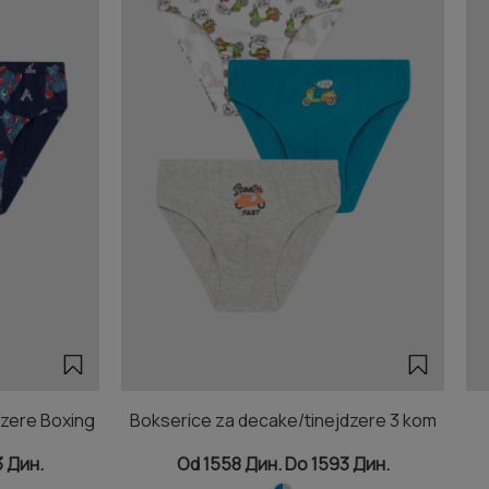
dzere Boxing
Bokserice za decake/tinejdzere 3 kom
3 Дин.
Od 1558 Дин. Do 1593 Дин.