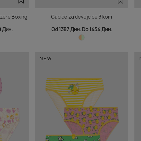
dzere Boxing
Gacice za devojcice 3 kom
0 Дин.
Od 1387 Дин. Do 1434 Дин.
NEW