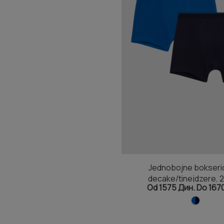
Jednobojne bokseri
decake/tinejdzere, 2
Od 1575 Дин. Do 167