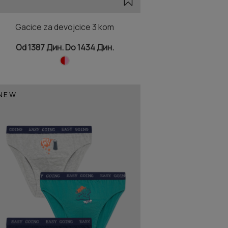
Gacice za devojcice 3 kom
Od 1387 Дин. Do 1434 Дин.
NEW