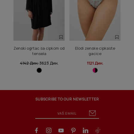
Zenski ogrtac sa cipkom od
Elodi zenske cipkaste
Zens
tensela
gacice
4142 Дин.
3623 Дин.
1121 Дин.
3
SUBSCRIBE TO OUR NEWSLETTER