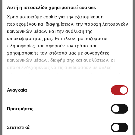
Αυτή η ιστοσελίδα χρησιμοποιεί cookies
Χρησιμοποιούμε cookie για την εξατομίκευση
περιεχομένου και διαφημίσεων, την παροχή λειτουργιών
κοινωνικών μέσων και την ανάλυση της
επισκεψιμότητάς μας. Επιπλέον, μοιραζόμαστε
πληροφορίες που αφορούν τον τρόπο που
χρησιμοποιείτε τον ιστότοπό μας με συνεργάτες
κοινωνικών μέσων, διαφήμισης και αναλύσεων, οι
οποίοι ενδεχομένως να τις συνδυάσουν με άλλες
πληροφορίες που τους έχετε παραχωρήσει ή τις οποίες
έχουν συλλέξει σε σχέση με την από μέρους σας χρήση
Επιλογή
των υπηρεσιών τους.
Αναγκαία
συγκατάθεσης
Gacice Brazilian Fimelle 2kom
Gacice Brazilian Fimelle 2kom
1912 Дин.
1912 Дин.
Προτιμήσεις
Στατιστικά
NEW
NEW