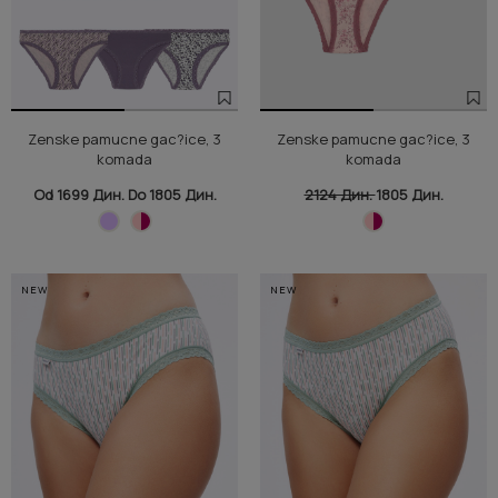
Zenske pamucne gac?ice, 3
Zenske pamucne gac?ice, 3
komada
komada
Od 1699 Дин. Do 1805 Дин.
2124 Дин.
1805 Дин.
NEW
NEW