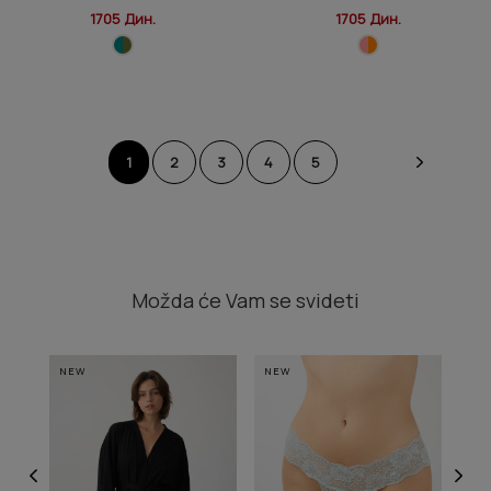
1705 Дин.
1705 Дин.
1
2
3
4
5
Možda će Vam se svideti
NEW
NEW
NE