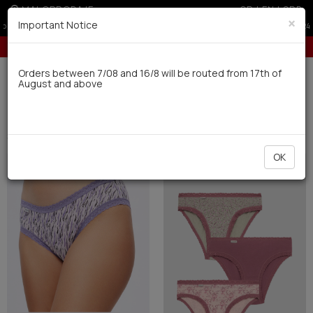
MALOPRODAJE
GR
|
EN
|
SRB
×
Important Notice
10% popusta za porudžbine preko 24.000 dinara
Dostava u roku od 10 radnih dana
Orders between 7/08 and 16/8 will be routed from 17th of
August and above
0
Zene
Ves za svaki dan
Ponude za Dan zaljubljenih (156)
Filter
SORTIRATI
OK
NEW
NEW