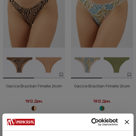
Gacice Brazilian Fimelle 2kom
Gacice Brazilian Fimelle 2kom
1912 Дин.
1912 Дин.
NEW
NEW
COLOR
COLOR