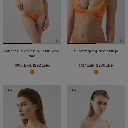
Sanset Rio V brazilski bikini donji
Sunset gornji deo bikinija
deo
1805 Дин.
1292 Дин.
3127 Дин.
2230 Дин.
NEW
NEW