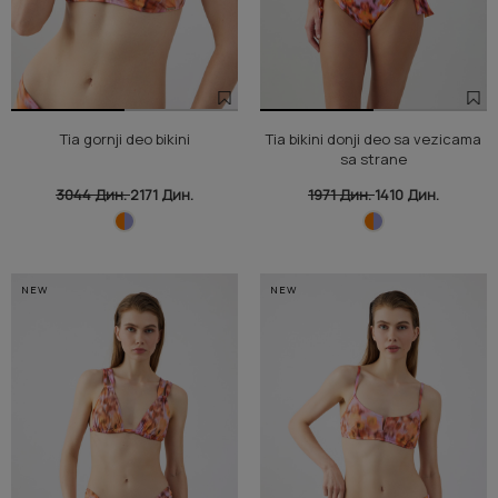
Tia gornji deo bikini
Tia bikini donji deo sa vezicama
sa strane
3044 Дин.
2171 Дин.
1971 Дин.
1410 Дин.
NEW
NEW