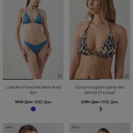
Luba Rio V brazilski bikini donji
Ozma trouglasti gornji deo
deo
bikinija [D korpa]
1805 Дин.
1292 Дин.
2384 Дин.
1705 Дин.
NEW
NEW