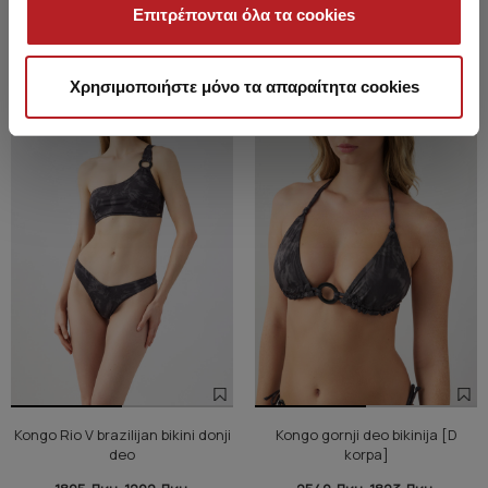
Επιτρέπονται όλα τα cookies
NEW
NEW
Χρησιμοποιήστε μόνο τα απαραίτητα cookies
Kongo Rio V brazilijan bikini donji
Kongo gornji deo bikinija [D
deo
korpa]