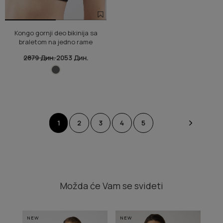
Kongo gornji deo bikinija sa
braletom na jedno rame
2879 Дин.
2053 Дин.
1
2
3
4
5
Možda će Vam se svideti
NEW
NEW
NE