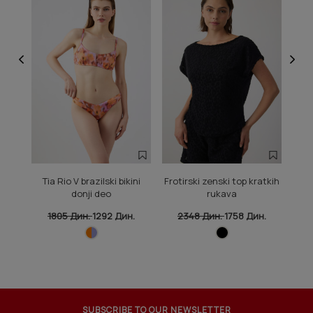
Tia Rio V brazilski bikini
Frotirski zenski top kratkih
So
donji deo
rukava
go
1805 Дин.
1292 Дин.
2348 Дин.
1758 Дин.
4
SUBSCRIBE TO OUR NEWSLETTER