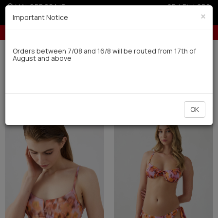
MALOPRODAJE
GR
|
EN
|
SRB
×
Important Notice
Besplatna dostava za porudžbine preko 4.000 dinara
Dostava u roku od 10 radnih dana
Orders between 7/08 and 16/8 will be routed from 17th of
August and above
0
Kupaci kostimi
(477)
Filter
SORTIRATI
OK
NEW
NEW