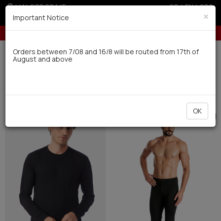
MALOPRODAJE
GR
|
EN
|
SRB
×
Important Notice
Besplatna dostava za porudžbine preko 4.000 dinara
Dostava u roku od 10 radnih dana
Orders between 7/08 and 16/8 will be routed from 17th of
August and above
0
Muskarci
Ves
Termo (7)
Filter
SORTIRATI
OK
SALE
SALE