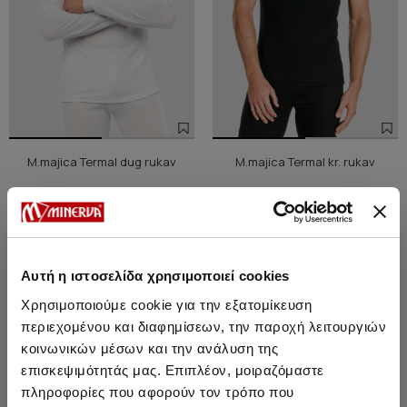
M.majica Termal dug rukav
M.majica Termal kr. rukav
3912 Дин.
3322 Дин.
-15%
3227 Дин.
2738 Дин.
-15%
Αυτή η ιστοσελίδα χρησιμοποιεί cookies
SALE
Χρησιμοποιούμε cookie για την εξατομίκευση
περιεχομένου και διαφημίσεων, την παροχή λειτουργιών
κοινωνικών μέσων και την ανάλυση της
επισκεψιμότητάς μας. Επιπλέον, μοιραζόμαστε
πληροφορίες που αφορούν τον τρόπο που