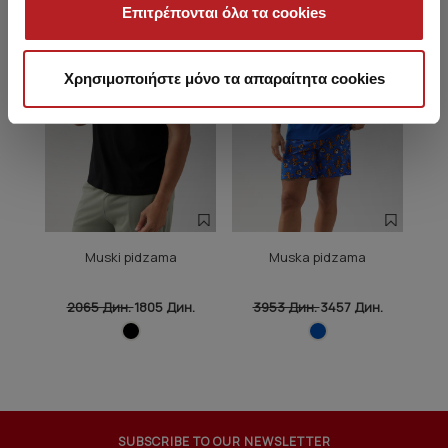
Επιτρέπονται όλα τα cookies
Χρησιμοποιήστε μόνο τα απαραίτητα cookies
Muski pidzama
Muska pidzama
2065 Дин.
1805 Дин.
3953 Дин.
3457 Дин.
3
SUBSCRIBE TO OUR NEWSLETTER