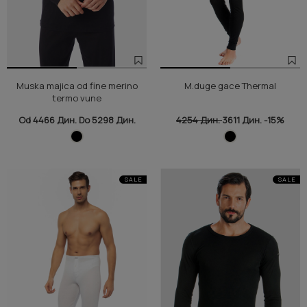
Muska majica od fine merino
M.duge gace Thermal
termo vune
Od 4466 Дин. Do 5298 Дин.
4254 Дин.
3611 Дин.
-15%
SALE
SALE