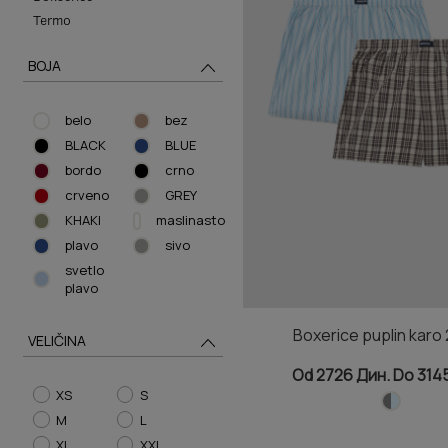
Termo
BOJA
belo
bez
BLACK
BLUE
bordo
crno
crveno
GREY
KHAKI
maslinasto
plavo
sivo
svetlo
plavo
Boxerice puplin karo
VELIČINA
Od 2726 Дин. Do 314
XS
S
M
L
XL
XXL