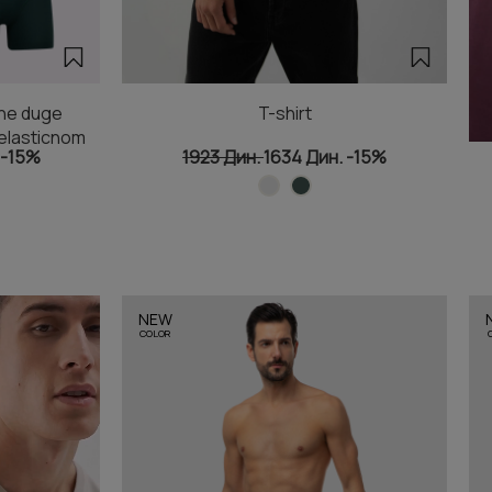
ne duge
T-shirt
elasticnom
-15%
1923 Дин.
1634 Дин.
-15%
NEW
COLOR