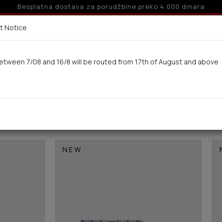
10% popusta za porudžbine preko 24.000 dinara
Dostava u roku od 10 radnih dana
t Notice
etween 7/08 and 16/8 will be routed from 17th of August and above
ne
Muskarci
Kupaci kostimi
Deca-Mladi
NEW