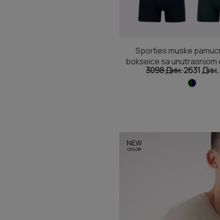
Sporties muske pamuc
bokseice sa unutrasnjom 
3098 Дин.
2631 Дин.
trakom 2 kom
NEW
COLOR