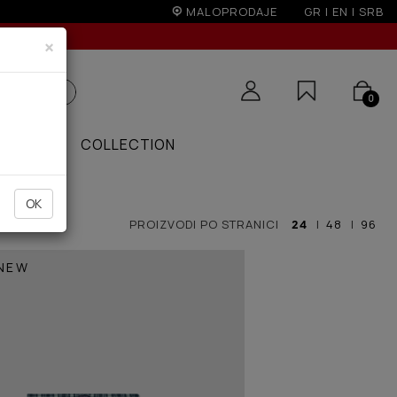
MALOPRODAJE
GR
|
EN
|
SRB
×
0
PONUDE
COLLECTION
OK
PROIZVODI PO STRANICI
24
|
48
|
96
NEW