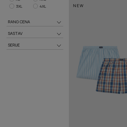
NEW
3XL
4XL
RANG CENA
SASTAV
SERIJE