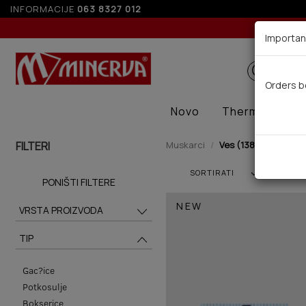
INFORMACIJE
063 8327 012
Importan
Orders b
Novo
Thermal
Ze
FILTERI
Muskarci
Ves (138)
SORTIRATI
PONIŠTI FILTERE
NEW
VRSTA PROIZVODA
TIP
Gac?ice
Potkosulje
Bokserice