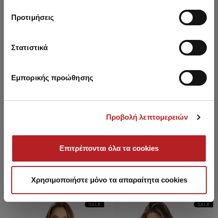
Προτιμήσεις
Στατιστικά
Εμπορικής προώθησης
Προβολή λεπτομερειών
Bodi Modal
Bodi Modal
Επιτρέπονται όλα τα cookies
3227 Дин.
2738 Дин.
-15%
3752 Дин.
3186 Дин.
-15%
Χρησιμοποιήστε μόνο τα απαραίτητα cookies
SALE
SALE