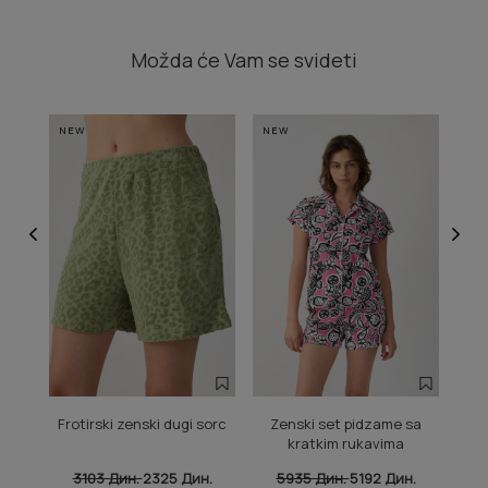
Možda će Vam se svideti
NEW
NEW
NE
Frotirski zenski dugi sorc
Zenski set pidzame sa
Sta
kratkim rukavima
3103 Дин.
2325 Дин.
5935 Дин.
5192 Дин.
3