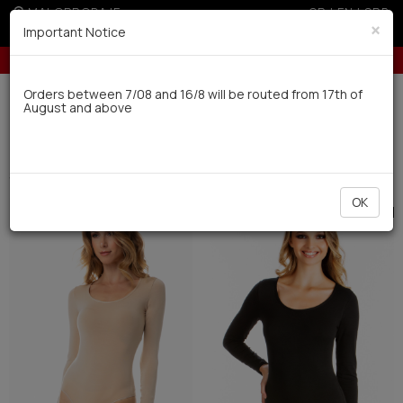
MALOPRODAJE
GR
|
EN
|
SRB
×
Important Notice
10% popusta za porudžbine preko 24.000 dinara
Dostava u roku od 10 radnih dana
Orders between 7/08 and 16/8 will be routed from 17th of
August and above
0
Zene
Ves za svaki dan
Bodi (17)
Filter
SORTIRATI
OK
SALE
SALE