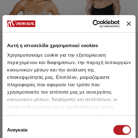
Αυτή η ιστοσελίδα χρησιμοποιεί cookies
Χρησιμοποιούμε cookie για την εξατομίκευση
περιεχομένου και διαφημίσεων, την παροχή λειτουργιών
κοινωνικών μέσων και την ανάλυση της
επισκεψιμότητάς μας. Επιπλέον, μοιραζόμαστε
Bodi Modal
Bodi Modal
πληροφορίες που αφορούν τον τρόπο που
χρησιμοποιείτε τον ιστότοπό μας με συνεργάτες
3227 Дин.
2738 Дин.
-15%
3227 Дин.
2738 Дин.
-15%
κοινωνικών μέσων, διαφήμισης και αναλύσεων, οι
οποίοι ενδεχομένως να τις συνδυάσουν με άλλες
πληροφορίες που τους έχετε παραχωρήσει ή τις οποίες
έχουν συλλέξει σε σχέση με την από μέρους σας χρήση
SALE
SALE
Επιλογή
των υπηρεσιών τους.
Αναγκαία
συγκατάθεσης