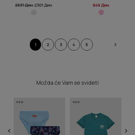
2631 Дин.
2301 Дин.
649 Дин.
1
2
3
4
5
Možda će Vam se svideti
NEW
NEW
NE