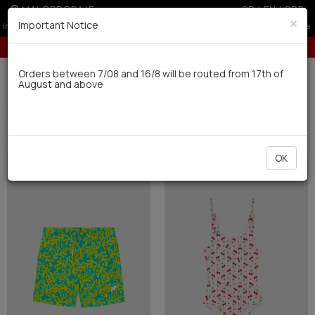
MALOPRODAJE
GR
|
EN
|
SRB
×
Important Notice
10% popusta za porudžbine preko 24.000 dinara
Dostava u roku od 10 radnih dana
Orders between 7/08 and 16/8 will be routed from 17th of
August and above
0
Novo
Kids' (135)
Filter
SORTIRATI
OK
NEW
NEW