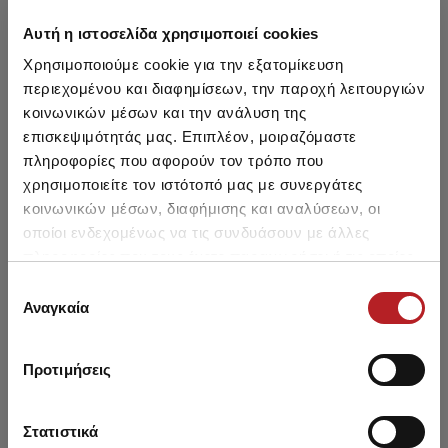
Αυτή η ιστοσελίδα χρησιμοποιεί cookies
Χρησιμοποιούμε cookie για την εξατομίκευση
περιεχομένου και διαφημίσεων, την παροχή λειτουργιών
κοινωνικών μέσων και την ανάλυση της
επισκεψιμότητάς μας. Επιπλέον, μοιραζόμαστε
πληροφορίες που αφορούν τον τρόπο που
χρησιμοποιείτε τον ιστότοπό μας με συνεργάτες
κοινωνικών μέσων, διαφήμισης και αναλύσεων, οι
οποίοι ενδεχομένως να τις συνδυάσουν με άλλες
πληροφορίες που τους έχετε παραχωρήσει ή τις οποίες
έχουν συλλέξει σε σχέση με την από μέρους σας χρήση
Επιλογή
των υπηρεσιών τους.
Αναγκαία
Bokserice za decake/tinejdzere
Stampani kupac?i kostimi za
συγκατάθεσης
3 kom
decake
Od 1558 Дин. Do 1593 Дин.
2053 Дин.
1469 Дин.
Προτιμήσεις
Στατιστικά
NEW
NEW