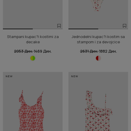
Stampani kupac?i kostimi za
Jednodelni kupac?i kostim sa
decake
stampom i za devojcice
2053 Дин.
1469 Дин.
2631 Дин.
1882 Дин.
NEW
NEW