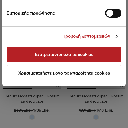
Εμπορικής προώθησης
Προβολή λεπτομερειών
Επιτρέπονται όλα τα cookies
Χρησιμοποιήστε μόνο τα απαραίτητα cookies
Beduin rebrasti kupac?i kostim
Beduin rebrasti kupac?i kostim
za devojcice
za devojcice
2384 Дин.
1705 Дин.
1971 Дин.
1410 Дин.