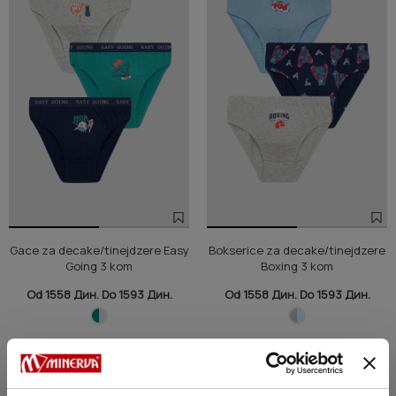
Gace za decake/tinejdzere Easy
Bokserice za decake/tinejdzere
Going 3 kom
Boxing 3 kom
Od 1558 Дин. Do 1593 Дин.
Od 1558 Дин. Do 1593 Дин.
NEW
NEW