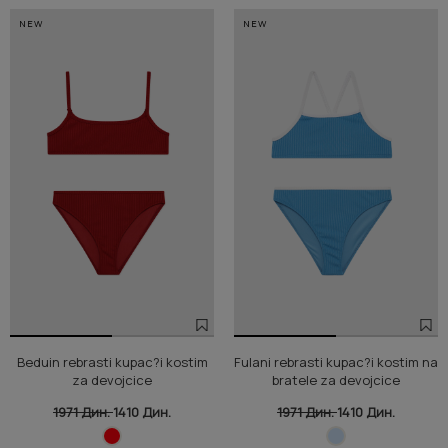
NEW
NEW
Beduin rebrasti kupac?i kostim
Fulani rebrasti kupac?i kostim na
za devojcice
bratele za devojcice
1971 Дин.
1410 Дин.
1971 Дин.
1410 Дин.