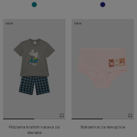
NEW
NEW
Pidzama kratkih rukava za
Bokserice za devojcice
decake