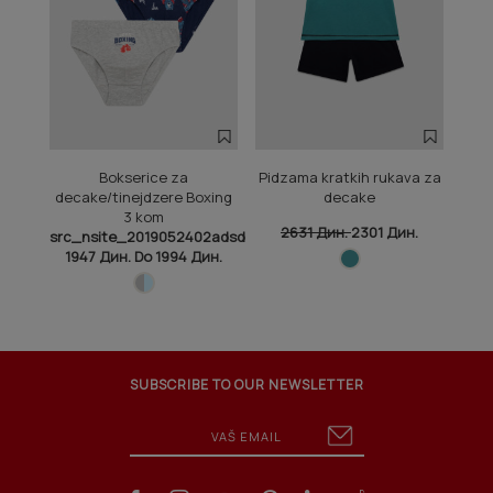
Bokserice za
Pidzama kratkih rukava za
Ta
decake/tinejdzere Boxing
decake
3 kom
2631 Дин.
2301 Дин.
src
src_nsite_2019052402adsd
9
1947 Дин. Do 1994 Дин.
SUBSCRIBE TO OUR NEWSLETTER