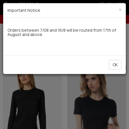
MALOPRODAJE
GR
|
EN
|
SRB
×
Important Notice
Besplatna dostava za porudžbine preko 4.000 dinara
Dostava u roku od 10 radnih dana
Orders between 7/08 and 16/8 will be routed from 17th of
August and above
0
Zene
Ves za svaki dan
Termo (7)
Filter
SORTIRATI
OK
SALE
SALE