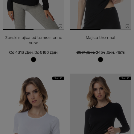
Zenski majica od termo merino
Majica therrmal
vune
Od 4313 Дин. Do 5180 Дин.
2891 Дин.
2454 Дин.
-15%
SALE
SALE