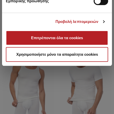
Εμπορικής προώθησης
Classic Ανδρική Κοντομάνικη
Classic Ανδρική Κοντομάνικη
Φανέλα Merino Μάλλινη
Φανέλα Merino Μάλλινη
Από 31,25 € έως 38,55 €
Από 28,20 € έως 34,65 €
Προβολή λεπτομερειών
Επιτρέπονται όλα τα cookies
SALE
SALE
Χρησιμοποιήστε μόνο τα απαραίτητα cookies