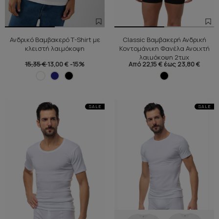
Ανδρικό Βαμβακερό T-Shirt με
Classic Βαμβακερή Ανδρική
κλειστή λαιμόκοψη
Κοντομάνικη Φανέλα Ανοιχτή
λαιμόκοψη 2τμχ
15,35 €
13,00 €
-15%
Από 22,15 € έως 23,80 €
SALE
SALE