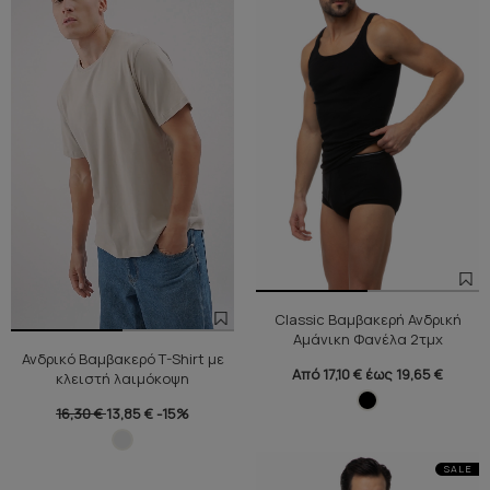
Classic Βαμβακερή Ανδρική
Αμάνικη Φανέλα 2τμχ
Ανδρικό Βαμβακερό T-Shirt με
Από 17,10 € έως 19,65 €
κλειστή λαιμόκοψη
16,30 €
13,85 €
-15%
SALE