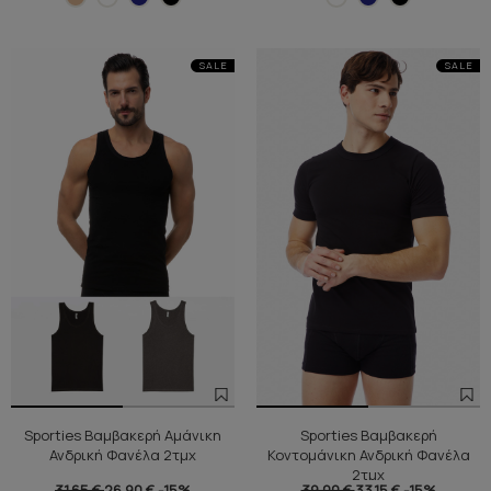
SALE
SALE
Sporties Βαμβακερή Αμάνικη
Sporties Βαμβακερή
Ανδρική Φανέλα 2τμχ
Κοντομάνικη Ανδρική Φανέλα
2τμχ
31,65 €
26,90 €
-15%
39,00 €
33,15 €
-15%