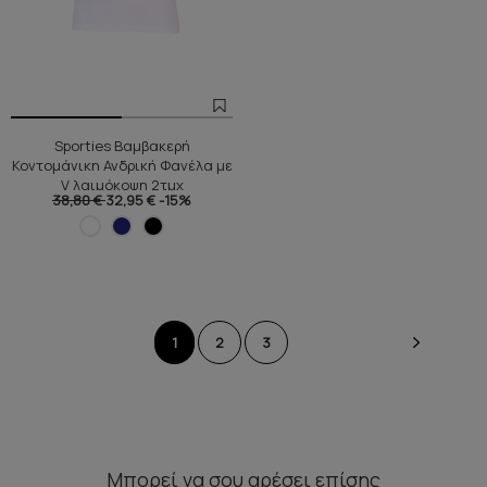
Sporties Βαμβακερή
Κοντομάνικη Ανδρική Φανέλα με
V λαιμόκοψη 2τμχ
38,80 €
32,95 €
-15%
1
2
3
Μπορεί να σου αρέσει επίσης