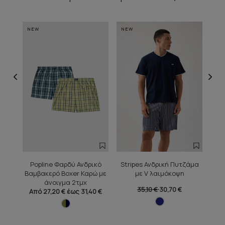
NEW
NEW
NE
Popline Φαρδύ Ανδρικό
Stripes Ανδρική Πυτζάμα
Just
Βαμβακερό Boxer Καρώ με
με V λαιμόκοψη
άνοιγμα 2τμχ
35,10 €
30,70 €
Από 27,20 € έως 31,40 €