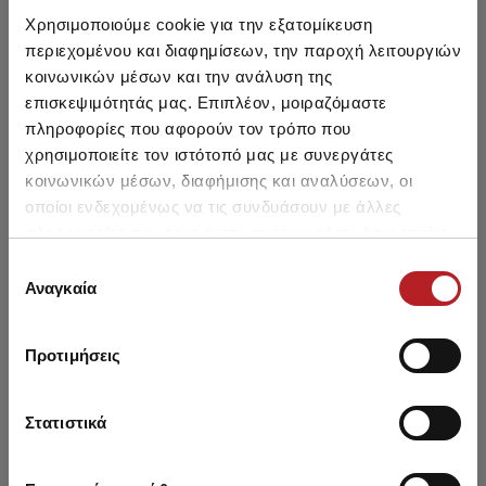
Classic Ανδρική Αμάνικη
Classic Ανδρική Αμάνικη
Φανέλα Merino Μάλλινη
Φανέλα Merino Μάλλινη
Χρησιμοποιούμε cookie για την εξατομίκευση
περιεχομένου και διαφημίσεων, την παροχή λειτουργιών
Από 27,85 € έως 34,10 €
Από 25,05 € έως 30,30 €
κοινωνικών μέσων και την ανάλυση της
επισκεψιμότητάς μας. Επιπλέον, μοιραζόμαστε
πληροφορίες που αφορούν τον τρόπο που
SALE
SALE
χρησιμοποιείτε τον ιστότοπό μας με συνεργάτες
κοινωνικών μέσων, διαφήμισης και αναλύσεων, οι
οποίοι ενδεχομένως να τις συνδυάσουν με άλλες
πληροφορίες που τους έχετε παραχωρήσει ή τις οποίες
έχουν συλλέξει σε σχέση με την από μέρους σας χρήση
Επιλογή
των υπηρεσιών τους.
Αναγκαία
συγκατάθεσης
Προτιμήσεις
Στατιστικά