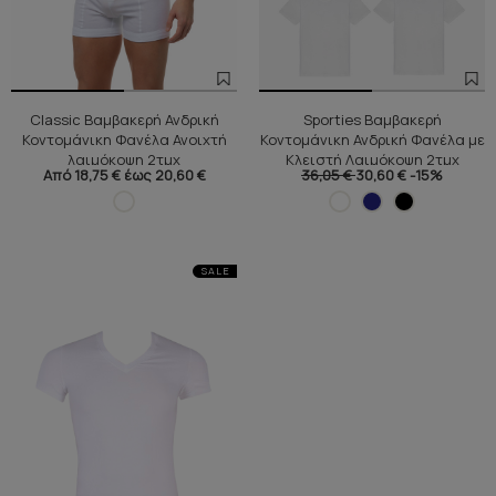
Classic Βαμβακερή Ανδρική
Sporties Βαμβακερή
Κοντομάνικη Φανέλα Ανοιχτή
Κοντομάνικη Ανδρική Φανέλα με
λαιμόκοψη 2τμχ
Κλειστή Λαιμόκοψη 2τμχ
Από 18,75 € έως 20,60 €
36,05 €
30,60 €
-15%
SALE