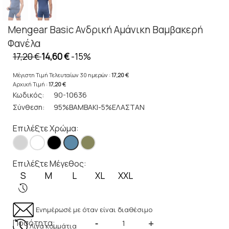
Mengear Basic Ανδρική Αμάνικη Βαμβακερή
Φανέλα
17,20 €
14,60 €
-15%
Μέγιστη Τιμή Τελευταίων 30 ημερών :
17,20 €
Αρχική Τιμή :
17,20 €
Κωδικός:
90-10636
Σύνθεση:
95%ΒΑΜΒΑΚΙ-5%ΕΛΑΣΤΑΝ
Επιλέξτε Χρώμα:
Επιλέξτε Μέγεθος:
S
M
L
XL
XXL
Ενημέρωσέ με όταν είναι διαθέσιμο
Ποσότητα:
-
+
Λίγα κομμάτια