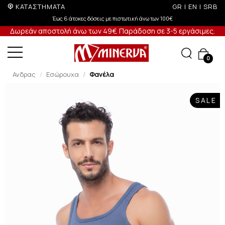
ΚΑΤΑΣΤΗΜΑΤΑ
GR
|
EN
|
SRB
ις με πιστωτική άνω των 100€
Έως 3 άτοκες δόσεις
Δωρεάν αποστολή άνω των 49€. Παράδοση σε 3-5 εργάσιμες.
0
Ανδρας
Εσώρουχα
Φανέλα
SALE