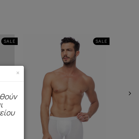
SALE
SALE
×
ηθούν
ι
μείου