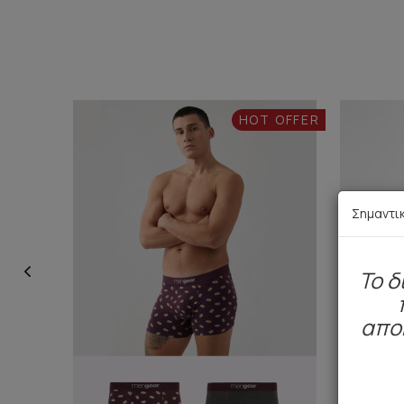
HOT OFFER
Σημαντι
To δ
απο