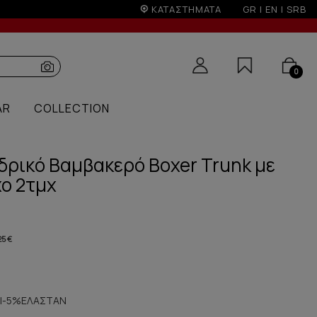
ΚΑΤΑΣΤΗΜΑΤΑ
GR
|
EN
|
SRB
0
AR
COLLECTION
δρικό Βαμβακερό Boxer Trunk με
ο 2τμχ
25 €
Ι-5%ΕΛΑΣΤΑΝ