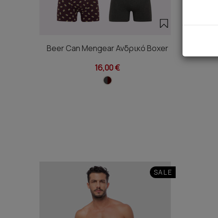
Beer Can Mengear Ανδρικό Boxer
Corn Me
16,00 €
SALE