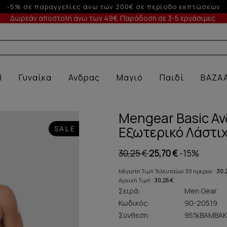
-10% σε παραγγελίες άνω των 200€
Δωρεάν αποστολή άνω των 49€. Παράδοση σε 3-5 εργάσιμες.
Α ΕΣΩΡΟΥ
l
Γυναίκα
Ανδρας
Μαγιό
Παιδί
BAZA
Mengear Basic Αν
Εξωτερικό Λάστιχ
SALE
30,25 €
25,70 €
-15%
Μέγιστη Τιμή Τελευταίων 30 ημερών :
30,
Αρχική Τιμή :
30,25 €
Σειρά:
Men Gear
Κωδικός:
90-20519
Σύνθεση:
95%ΒΑΜΒΑΚ