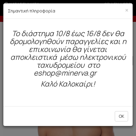
ΚΑΤΑΣΤΗΜΑΤΑ
GR
|
EN
|
SRB
×
Σημαντική πληροφορία
δόσεις με πιστωτική άνω των 50€
-10% σε π
Δωρεάν αποστολή άνω των 49€. Παράδοση σε 3-5 εργάσιμες.
To διάστημα 10/8 έως 16/8 δεν θα
0
δρομολογηθούν παραγγελίες και η
Ανδρας
Εσώρουχα
Boxers
επικοινωνία θα γίνεται
αποκλειστικά μέσω ηλεκτρονικού
SALE
ταχυδρομείου στο
eshop@minerva.gr
Καλό Καλοκαίρι!
OK