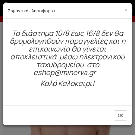
ΚΑΤΑΣΤΗΜΑΤΑ
GR
|
EN
|
SRB
×
Σημαντική πληροφορία
-10% σε παραγγελίες άνω των 200€
Δωρεάν αποστολή άνω των 49€. Παράδοση σε 3-5 εργάσιμες.
To διάστημα 10/8 έως 16/8 δεν θα
0
δρομολογηθούν παραγγελίες και η
Ανδρας
Εσώρουχα
Boxers
επικοινωνία θα γίνεται
αποκλειστικά μέσω ηλεκτρονικού
SALE
ταχυδρομείου στο
eshop@minerva.gr
Καλό Καλοκαίρι!
OK