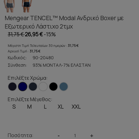
Mengear TENCEL™ Modal Ανδρικό Boxer με
Εξωτερικό Λάστιχο 2τμχ
31,75 €
26,95 €
-15%
Μέγιστη Τιμή Τελευταίων 30 ημερών :
31,75 €
Αρχική Τιμή :
31,75 €
Κωδικός:
90-20480
Σύνθεση:
93% ΜΟΝΤΑΛ-7% ΕΛΑΣΤΑΝ
Επιλέξτε Χρώμα:
Επιλέξτε Μέγεθος:
S
M
L
XL
XXL
Ποσότητα:
-
+