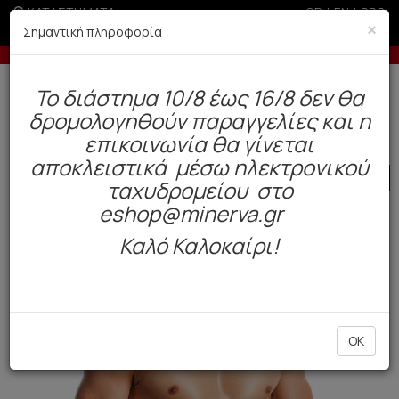
ΚΑΤΑΣΤΗΜΑΤΑ
GR
|
EN
|
SRB
×
Σημαντική πληροφορία
ερίοδο εκπτώσεων
Έως 3 άτοκες δόσεις με πιστωτική ά
Δωρεάν αποστολή άνω των 49€. Παράδοση σε 3-5 εργάσιμες.
To διάστημα 10/8 έως 16/8 δεν θα
0
δρομολογηθούν παραγγελίες και η
Ανδρας
Εσώρουχα
Boxers
επικοινωνία θα γίνεται
αποκλειστικά μέσω ηλεκτρονικού
SALE
ταχυδρομείου στο
eshop@minerva.gr
Καλό Καλοκαίρι!
OK