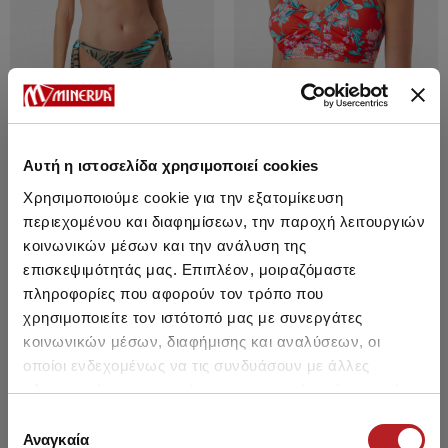
Αυτή η ιστοσελίδα χρησιμοποιεί cookies
Cameroon Rio - Bikini Σλιπ με
Khanga Κρουαζέ Bralette Bikini
Χρησιμοποιούμε cookie για την εξατομίκευση
πλαϊνά δεσίματα
Top
περιεχομένου και διαφημίσεων, την παροχή λειτουργιών
7,15 €
12,25 €
κοινωνικών μέσων και την ανάλυση της
επισκεψιμότητάς μας. Επιπλέον, μοιραζόμαστε
πληροφορίες που αφορούν τον τρόπο που
χρησιμοποιείτε τον ιστότοπό μας με συνεργάτες
HOT OFFER
HOT OFFER
κοινωνικών μέσων, διαφήμισης και αναλύσεων, οι
οποίοι ενδεχομένως να τις συνδυάσουν με άλλες
πληροφορίες που τους έχετε παραχωρήσει ή τις οποίες
έχουν συλλέξει σε σχέση με την από μέρους σας χρήση
Επιλογή
των υπηρεσιών τους.
Αναγκαία
συγκατάθεσης