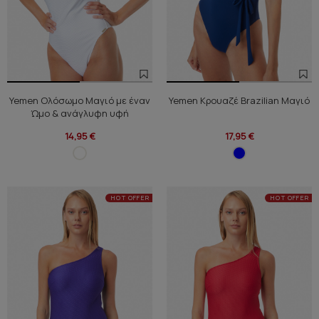
Yemen Ολόσωμο Μαγιό με έναν
Yemen Κρουαζέ Brazilian Μαγιό
Ώμο & ανάγλυφη υφή
14,95 €
17,95 €
HOT OFFER
HOT OFFER