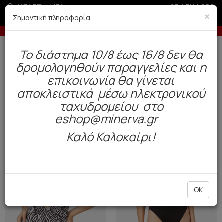
ΚΑΤΑΣΤΗΜΑΤΑ
GR
|
EN
|
SRB
×
Σημαντική πληροφορία
Έως 3 άτοκες δόσεις με πιστωτική άνω των 50€
-5% σ
Δωρεάν αποστολή άνω των 49€. Παράδοση σε 3-5 εργάσιμες.
To διάστημα 10/8 έως 16/8 δεν θα
0
δρομολογηθούν παραγγελίες και η
BAZAAR
Γυναίκα
Μαγιό (12)
επικοινωνία θα γίνεται
αποκλειστικά μέσω ηλεκτρονικού
Φίλτρα
ΤΑΞΙΝΟΜΗΣΗ ΑΝΑ
ταχυδρομείου στο
HOT OFFER
HOT OFFER
eshop@minerva.gr
Καλό Καλοκαίρι!
OK