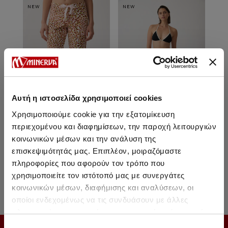
NEW
NEW
NE
Αυτή η ιστοσελίδα χρησιμοποιεί cookies
Χρησιμοποιούμε cookie για την εξατομίκευση
περιεχομένου και διαφημίσεων, την παροχή λειτουργιών
κοινωνικών μέσων και την ανάλυση της
Εμπριμέ Κάπρι Γυναικείο
Γυναικεία Παντελόνα με
επισκεψιμότητάς μας. Επιπλέον, μοιραζόμαστε
Παντελόνι
Διχτυωτή Ύφανση
Αθλ
πληροφορίες που αφορούν τον τρόπο που
19,10 €
16,70 €
33,50 €
20,95 €
χρησιμοποιείτε τον ιστότοπό μας με συνεργάτες
κοινωνικών μέσων, διαφήμισης και αναλύσεων, οι
οποίοι ενδεχομένως να τις συνδυάσουν με άλλες
πληροφορίες που τους έχετε παραχωρήσει ή τις οποίες
έχουν συλλέξει σε σχέση με την από μέρους σας χρήση
Επιλογή