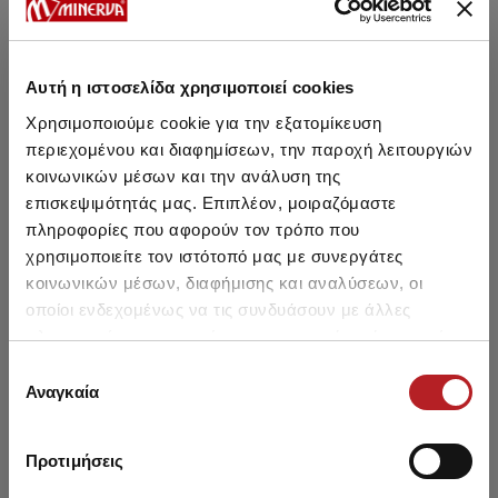
Αυτή η ιστοσελίδα χρησιμοποιεί cookies
Μπορεί να σου αρέσει επίσης
Χρησιμοποιούμε cookie για την εξατομίκευση
περιεχομένου και διαφημίσεων, την παροχή λειτουργιών
κοινωνικών μέσων και την ανάλυση της
NE
SALE
HOT OFFER
επισκεψιμότητάς μας. Επιπλέον, μοιραζόμαστε
πληροφορίες που αφορούν τον τρόπο που
χρησιμοποιείτε τον ιστότοπό μας με συνεργάτες
κοινωνικών μέσων, διαφήμισης και αναλύσεων, οι
οποίοι ενδεχομένως να τις συνδυάσουν με άλλες
πληροφορίες που τους έχετε παραχωρήσει ή τις οποίες
έχουν συλλέξει σε σχέση με την από μέρους σας χρήση
Επιλογή
των υπηρεσιών τους.
Αναγκαία
συγκατάθεσης
Προτιμήσεις
Mengear TENCEL™ Modal
Beer Can Mengear Ανδρικό
Lemo