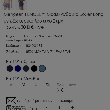
Mengear TENCEL™ Modal Ανδρικό Boxer Long
με εξωτερικό λάστιχο 2τμχ
35,45 €
30,10 €
-15%
Μέγιστη Τιμή Τελευταίων 30 ημερών :
35,45 €
Αρχική Τιμή :
35,45 €
Κωδικός:
90-20483
Σύνθεση:
93% ΜΟΝΤΑΛ-7% ΕΛΑΣΤΑΝ
Επιλέξτε Χρώμα:
Επιλέξτε Μέγεθος:
S
M
L
XL
XXL
3XL
Ενημέρωσέ με όταν είναι διαθέσιμο
Ποσότητα:
-
+
Λίγα κομμάτια