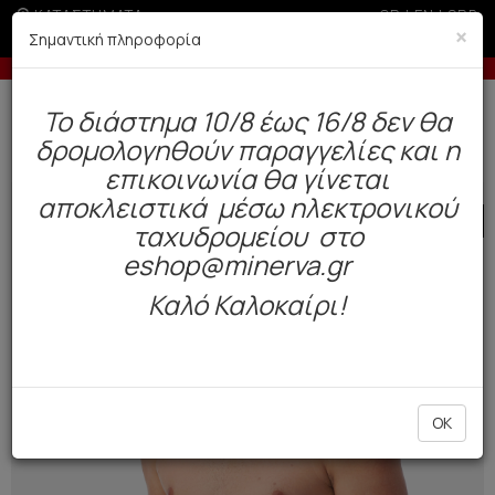
ΚΑΤΑΣΤΗΜΑΤΑ
GR
|
EN
|
SRB
×
Σημαντική πληροφορία
-5% σε παραγγελίες άνω των 200€ σε περίοδο εκπτώσεων
Δωρεάν αποστολή άνω των 49€. Παράδοση σε 3-5 εργάσιμες.
To διάστημα 10/8 έως 16/8 δεν θα
0
δρομολογηθούν παραγγελίες και η
Ανδρας
Εσώρουχα
Boxers
επικοινωνία θα γίνεται
αποκλειστικά μέσω ηλεκτρονικού
SALE
ταχυδρομείου στο
eshop@minerva.gr
Καλό Καλοκαίρι!
OK