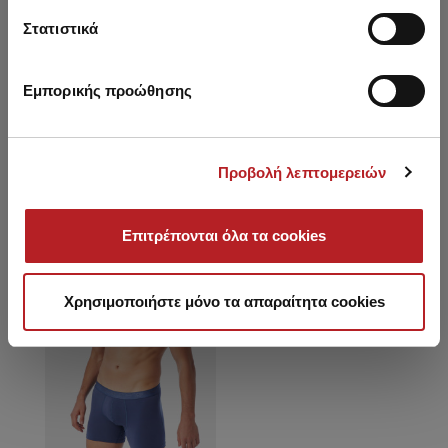
Ανδρικό Boxer Long με
Boxer
εξωτερικό λάστιχο 2τμχ
Στατιστικά
35,45 €
30,10 €
-15%
16,00 €
Εμπορικής προώθησης
Είδατε πρόσφατα
Προβολή λεπτομερειών
Επιτρέπονται όλα τα cookies
SALE
Χρησιμοποιήστε μόνο τα απαραίτητα cookies