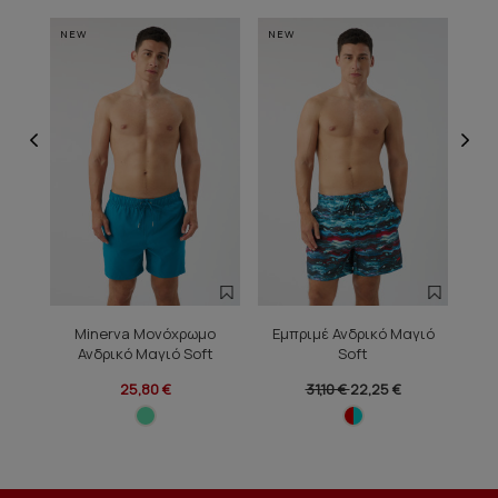
NEW
NEW
NE
Minerva Μονόχρωμο
Εμπριμέ Ανδρικό Μαγιό
Εμ
Ανδρικό Μαγιό Soft
Soft
25,80 €
31,10 €
22,25 €