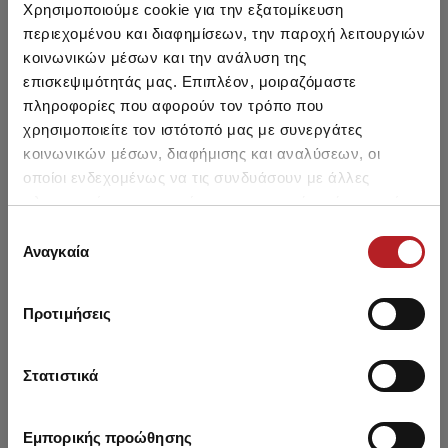
Χρησιμοποιούμε cookie για την εξατομίκευση
περιεχομένου και διαφημίσεων, την παροχή λειτουργιών
κοινωνικών μέσων και την ανάλυση της
επισκεψιμότητάς μας. Επιπλέον, μοιραζόμαστε
πληροφορίες που αφορούν τον τρόπο που
χρησιμοποιείτε τον ιστότοπό μας με συνεργάτες
κοινωνικών μέσων, διαφήμισης και αναλύσεων, οι
οποίοι ενδεχομένως να τις συνδυάσουν με άλλες
πληροφορίες που τους έχετε παραχωρήσει ή τις οποίες
Minerva Μονόχρωμο Ανδρικό
Minerva Μονόχρωμο Ανδρικό
έχουν συλλέξει σε σχέση με την από μέρους σας χρήση
Επιλογή
Μαγιό Soft
Μαγιό Soft
των υπηρεσιών τους.
Αναγκαία
συγκατάθεσης
25,80 €
25,80 €
Προτιμήσεις
NEW
Στατιστικά
Εμπορικής προώθησης