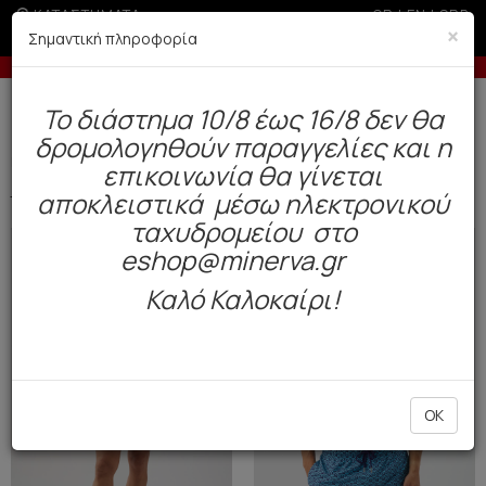
ΚΑΤΑΣΤΗΜΑΤΑ
GR
|
EN
|
SRB
×
Σημαντική πληροφορία
 των 100€
Έως 3 άτοκες δόσεις με πιστωτική άνω τ
Δωρεάν αποστολή άνω των 49€. Παράδοση σε 3-5 εργάσιμες.
To διάστημα 10/8 έως 16/8 δεν θα
0
δρομολογηθούν παραγγελίες και η
New-In
Ανδρας
Μαγιό (11)
επικοινωνία θα γίνεται
αποκλειστικά μέσω ηλεκτρονικού
Φίλτρα
ΤΑΞΙΝΟΜΗΣΗ ΑΝΑ
ταχυδρομείου στο
NEW
NEW
eshop@minerva.gr
Καλό Καλοκαίρι!
OK