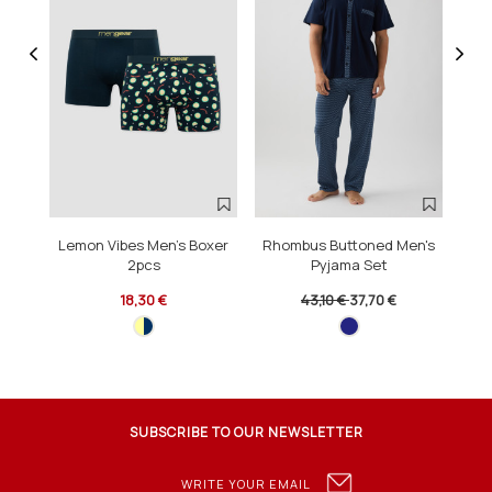
Lemon Vibes Men's Boxer
Rhombus Buttoned Men's
Rh
2pcs
Pyjama Set
18,30 €
43,10 €
37,70 €
SUBSCRIBE TO OUR NEWSLETTER