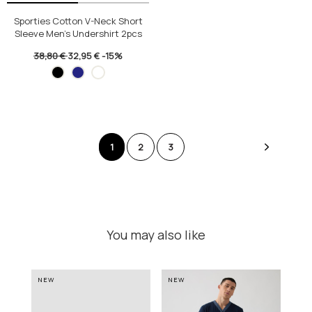
Sporties Cotton V-Neck Short
Sleeve Men's Undershirt 2pcs
38,80 €
32,95 €
-15%
1
2
3
You may also like
NEW
NEW
NE