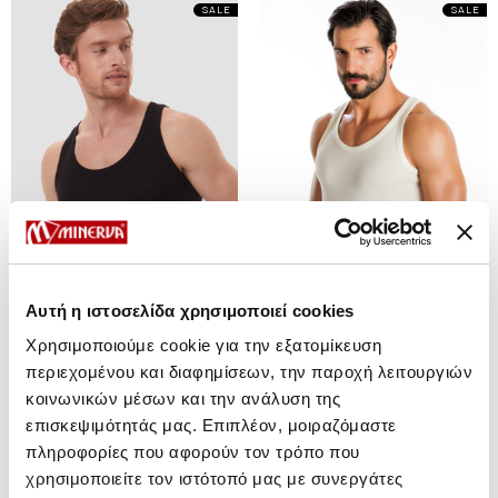
SALE
SALE
Αυτή η ιστοσελίδα χρησιμοποιεί cookies
Χρησιμοποιούμε cookie για την εξατομίκευση
περιεχομένου και διαφημίσεων, την παροχή λειτουργιών
Classic Men's Sleeveless Merino
Classic Men's Sleeveless Merino
κοινωνικών μέσων και την ανάλυση της
Wool Undershirt
Wool Undershirt
επισκεψιμότητάς μας. Επιπλέον, μοιραζόμαστε
From 27,85 € to 34,10 €
From 25,05 € to 30,30 €
πληροφορίες που αφορούν τον τρόπο που
χρησιμοποιείτε τον ιστότοπό μας με συνεργάτες