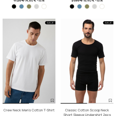
17,20 €
14,60 €
-15%
21,65 €
18,40 €
-15%
SALE
SALE
Crew Neck Men's Cotton T-Shirt
Classic Cotton Scoop Neck
Short Sleeve Undershirt 2pcs