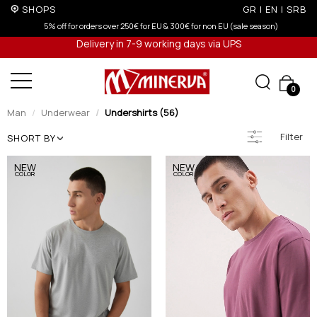
SHOPS
GR
|
EN
|
SRB
5% off for orders over 250€ for EU & 300€ for non EU (sale season)
Delivery in 7-9 working days via UPS
0
Man
Underwear
Undershirts (56)
Filter
SHORT BY
NEW
NEW
COLOR
COLOR