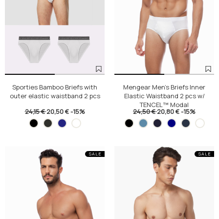
Sporties Bamboo Briefs with
Mengear Men's Briefs Inner
outer elastic waistband 2 pcs
Elastic Waistband 2 pcs w/
TENCEL™ Modal
24,15 €
20,50 €
-15%
24,50 €
20,80 €
-15%
SALE
SALE