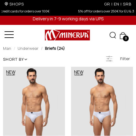
SHOPS
GR
|
EN
|
SRB
5% off for orders over 250€ for EU & 300€ for non EU (sale season)
Delivery in 7-9 working days via UPS
0
Man
Underwear
Briefs (24)
Filter
SHORT BY
NEW
NEW
COLOR
COLOR