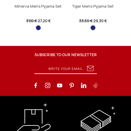
Minerva Men's Pyjama Set
Tiger Men's Pyjama Set
Wor
31,10 €
27,20 €
33,50 €
29,30 €
SUBSCRIBE TO OUR NEWSLETTER