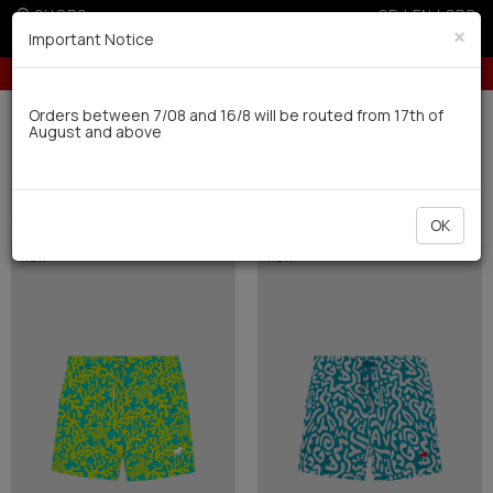
SHOPS
GR
|
EN
|
SRB
×
Important Notice
5% off for orders over 250€ for EU & 300€ for non EU (sale season)
Delivery in 7-9 working days via UPS
Orders between 7/08 and 16/8 will be routed from 17th of
August and above
0
Swimwear
Kid
Boy (5)
Filter
SHORT BY
OK
NEW
NEW