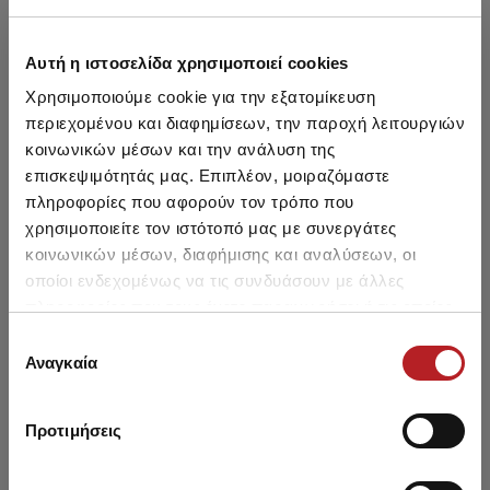
Αυτή η ιστοσελίδα χρησιμοποιεί cookies
Χρησιμοποιούμε cookie για την εξατομίκευση
περιεχομένου και διαφημίσεων, την παροχή λειτουργιών
κοινωνικών μέσων και την ανάλυση της
επισκεψιμότητάς μας. Επιπλέον, μοιραζόμαστε
Printed Boys' Swimwear
πληροφορίες που αφορούν τον τρόπο που
χρησιμοποιείτε τον ιστότοπό μας με συνεργάτες
12,45 €
κοινωνικών μέσων, διαφήμισης και αναλύσεων, οι
οποίοι ενδεχομένως να τις συνδυάσουν με άλλες
πληροφορίες που τους έχετε παραχωρήσει ή τις οποίες
έχουν συλλέξει σε σχέση με την από μέρους σας χρήση
Επιλογή
των υπηρεσιών τους.
Αναγκαία
συγκατάθεσης
You may also like
Προτιμήσεις
NEW
NEW
NE