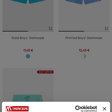
Solid Boys' Swimwear
Printed Boys' Swimwear
11,45 €
12,45 €
HOT OFFER