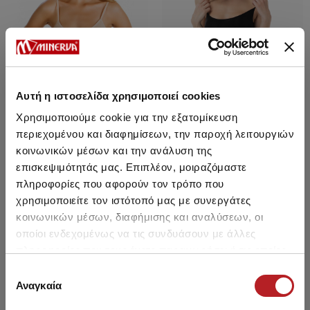
Αυτή η ιστοσελίδα χρησιμοποιεί cookies
Χρησιμοποιούμε cookie για την εξατομίκευση
περιεχομένου και διαφημίσεων, την παροχή λειτουργιών
κοινωνικών μέσων και την ανάλυση της
επισκεψιμότητάς μας. Επιπλέον, μοιραζόμαστε
Fimelle Sleeveless Strappy
Fimelle Sleeveless Strappy
πληροφορίες που αφορούν τον τρόπο που
Women's Bodysuit w/ TENCEL™
Women's Bodysuit w/ TENCEL™
χρησιμοποιείτε τον ιστότοπό μας με συνεργάτες
Modal
Modal
27,35 €
23,20 €
-15%
27,35 €
23,20 €
-15%
κοινωνικών μέσων, διαφήμισης και αναλύσεων, οι
οποίοι ενδεχομένως να τις συνδυάσουν με άλλες
πληροφορίες που τους έχετε παραχωρήσει ή τις οποίες
έχουν συλλέξει σε σχέση με την από μέρους σας χρήση
Επιλογή
SALE
SALE
των υπηρεσιών τους.
Αναγκαία
συγκατάθεσης