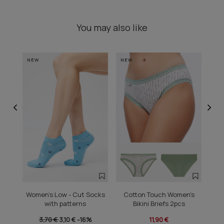
You may also like
NEW
NEW
NE
Women's Low - Cut Socks
Cotton Touch Women's
Ear
with patterns
Bikini Briefs 2pcs
3,70 €
3,10 €
-16%
11,90 €