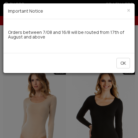
SHOPS
GR
|
EN
|
SRB
×
Important Notice
Up to 6 interest-free installments with credit cards for orders over 100€
Delivery in 7-9 working days via UPS
Orders between 7/08 and 16/8 will be routed from 17th of
August and above
0
Woman
Outwear
Bodysuits (17)
Filter
SHORT BY
OK
SALE
SALE