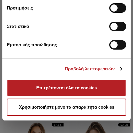
Προτιμήσεις
Στατιστικά
Εμπορικής προώθησης
Προβολή λεπτομερειών
Fimelle Sleeveless Strappy
Fimelle Sleeveless Wide Straps
Επιτρέπονται όλα τα cookies
Women's Bodysuit w/ TENCEL™
Women's Bodysuit w/ TENCEL™
Modal
Modal
27,35 €
23,20 €
-15%
31,80 €
27,00 €
-15%
Χρησιμοποιήστε μόνο τα απαραίτητα cookies
SALE
SALE