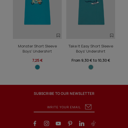
Monster Short Sleeve
Take It Easy Short Sleeve
Box
Boys' Undershirt
Boys' Undershirt
7,25 €
From 9,30 € to 10,30 €
SUBSCRIBE TO OUR NEWSLETTER