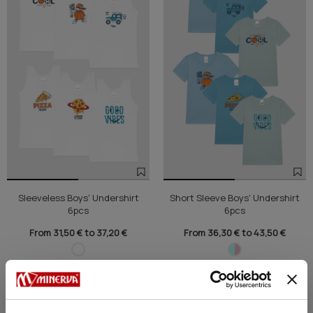
Sleeveless Boys' Undershirt
Short Sleeve Boys' Undershirt
6pcs
6pcs
From 31,50 € to 37,20 €
From 36,30 € to 43,50 €
NEW
SALE