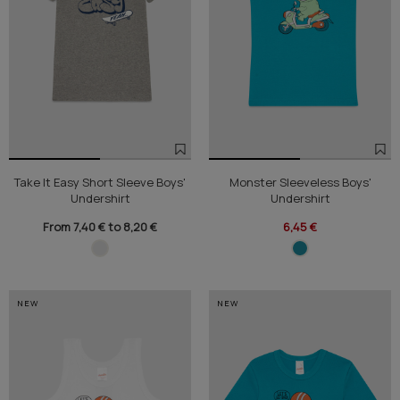
Take It Easy Short Sleeve Boys'
Monster Sleeveless Boys'
Undershirt
Undershirt
From 7,40 € to 8,20 €
6,45 €
NEW
NEW