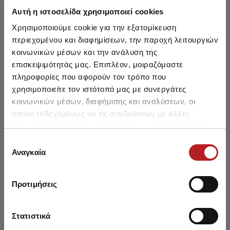
Αυτή η ιστοσελίδα χρησιμοποιεί cookies
Χρησιμοποιούμε cookie για την εξατομίκευση
περιεχομένου και διαφημίσεων, την παροχή λειτουργιών
κοινωνικών μέσων και την ανάλυση της
επισκεψιμότητάς μας. Επιπλέον, μοιραζόμαστε
πληροφορίες που αφορούν τον τρόπο που
χρησιμοποιείτε τον ιστότοπό μας με συνεργάτες
κοινωνικών μέσων, διαφήμισης και αναλύσεων, οι
οποίοι ενδεχομένως να τις συνδυάσουν με άλλες
πληροφορίες που τους έχετε παραχωρήσει ή τις οποίες
έχουν συλλέξει σε σχέση με την από μέρους σας χρήση
Επιλογή
των υπηρεσιών τους.
Αναγκαία
συγκατάθεσης
Short Sleeve Boys' Undershirt
Boys' Short Sleeve Undershirt
6pcs
2pcs
Προτιμήσεις
From 34,80 € to 41,40 €
From 11,50 € to 15,25 €
Στατιστικά
SALE
SALE