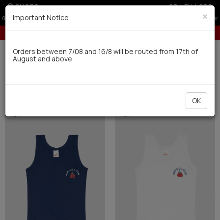
SHOPS
GR
|
EN
|
SRB
×
Important Notice
10% off for orders over 250€ for EU & 300€ for non EU
Delivery in 7-9 working days via UPS
Orders between 7/08 and 16/8 will be routed from 17th of
August and above
0
Kids-Teens
Boys
Undershirts (26)
Filter
SHORT BY
OK
NEW
NEW