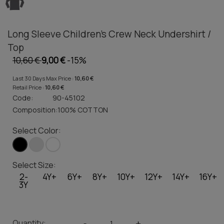
Long Sleeve Children's Crew Neck Undershirt /
Top
10,60 €
9,00 €
-15%
Last 30 Days Max Price :
10,60 €
Retail Price :
10,60 €
Code:
90-45102
Composition:
100% COTTON
Select Color:
Select Size:
2-
4Y+
6Y+
8Y+
10Y+
12Y+
14Y+
16Y+
3Y
Quantity:
-
+