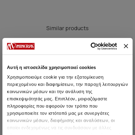
Similar products
SALE
SALE
Αυτή η ιστοσελίδα χρησιμοποιεί cookies
Χρησιμοποιούμε cookie για την εξατομίκευση
περιεχομένου και διαφημίσεων, την παροχή λειτουργιών
κοινωνικών μέσων και την ανάλυση της
επισκεψιμότητάς μας. Επιπλέον, μοιραζόμαστε
πληροφορίες που αφορούν τον τρόπο που
χρησιμοποιείτε τον ιστότοπό μας με συνεργάτες
κοινωνικών μέσων, διαφήμισης και αναλύσεων, οι
οποίοι ενδεχομένως να τις συνδυάσουν με άλλες
Kids' / Teen's Shortsleeve
Kids' / Teen's Shortsleeve
Crewneck Top
Crewneck Top
πληροφορίες που τους έχετε παραχωρήσει ή τις οποίες