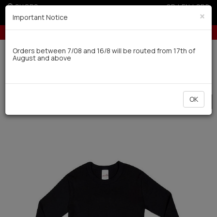
SHOPS
GR
|
EN
|
SRB
×
Important Notice
10% off for orders over 250€ for EU & 300€ for non EU
5% off 
Delivery in 7-9 working days via UPS
Orders between 7/08 and 16/8 will be routed from 17th of
August and above
0
Kids-Teens
Boys
Undershirts
OK
SALE