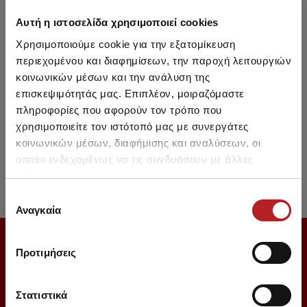
Αυτή η ιστοσελίδα χρησιμοποιεί cookies
Χρησιμοποιούμε cookie για την εξατομίκευση
περιεχομένου και διαφημίσεων, την παροχή λειτουργιών
κοινωνικών μέσων και την ανάλυση της
επισκεψιμότητάς μας. Επιπλέον, μοιραζόμαστε
πληροφορίες που αφορούν τον τρόπο που
One Color Men's T-shirt
Popline Check Loose
Min
χρησιμοποιείτε τον ιστότοπό μας με συνεργάτες
Cotton Men's Boxer with
κοινωνικών μέσων, διαφήμισης και αναλύσεων, οι
Opening 2 pcs
17,50 €
15,30 €
From 27,20 € to 31,40 €
οποίοι ενδεχομένως να τις συνδυάσουν με άλλες
πληροφορίες που τους έχετε παραχωρήσει ή τις οποίες
έχουν συλλέξει σε σχέση με την από μέρους σας χρήση
Επιλογή
των υπηρεσιών τους.
Αναγκαία
συγκατάθεσης
SUBSCRIBE TO OUR NEWSLETTER
Προτιμήσεις
Στατιστικά