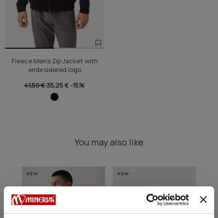
Fleece Men's Zip Jacket with
embroidered logo
41,50 €
35,25 €
-15%
You may also like
NEW
NEW
NE