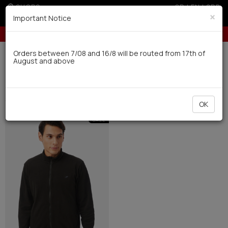
SHOPS
GR
|
EN
|
SRB
×
Important Notice
10% off for orders over 250€ for EU & 300€ for non EU
Delivery in 7-9 working days via UPS
Orders between 7/08 and 16/8 will be routed from 17th of
August and above
0
Man
Pyjamas
Robes (1)
Filter
SHORT BY
OK
SALE