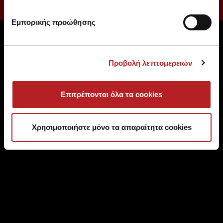
Εμπορικής προώθησης
Προβολή λεπτομερειών
Επιτρέπονται όλα τα cookies
SHIPPING
PAYMENTS
Χρησιμοποιήστε μόνο τα απαραίτητα cookies
Free shipping over 100 € for
Debit Card, Credit Card,
EU & over 150 € for non EU
Paypal