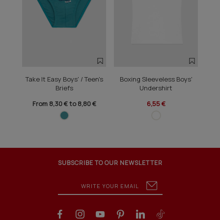
Take It Easy Boys' / Teen's
Boxing Sleeveless Boys'
Box
Briefs
Undershirt
From 8,30 € to 8,80 €
6,55 €
SUBSCRIBE TO OUR NEWSLETTER