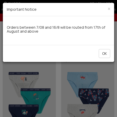
SHOPS
GR
|
EN
|
SRB
×
Important Notice
10% off for orders over 250€ for EU & 300€ for non EU
Delivery in 7-9 working days via UPS
Orders between 7/08 and 16/8 will be routed from 17th of
August and above
0
New-In
Kids'
Boys' (33)
Filter
SHORT BY
OK
NEW
NEW