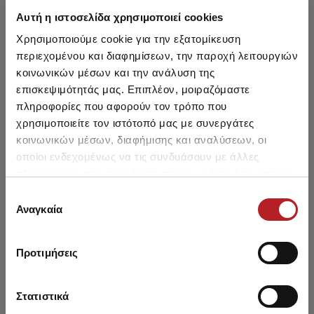
Αυτή η ιστοσελίδα χρησιμοποιεί cookies
Χρησιμοποιούμε cookie για την εξατομίκευση
περιεχομένου και διαφημίσεων, την παροχή λειτουργιών
κοινωνικών μέσων και την ανάλυση της
επισκεψιμότητάς μας. Επιπλέον, μοιραζόμαστε
πληροφορίες που αφορούν τον τρόπο που
χρησιμοποιείτε τον ιστότοπό μας με συνεργάτες
κοινωνικών μέσων, διαφήμισης και αναλύσεων, οι
οποίοι ενδεχομένως να τις συνδυάσουν με άλλες
πληροφορίες που τους έχετε παραχωρήσει ή τις οποίες
έχουν συλλέξει σε σχέση με την από μέρους σας χρήση
Επιλογή
των υπηρεσιών τους.
Αναγκαία
συγκατάθεσης
Take It Easy Boys' / Teen's Briefs
Take It Easy Sleeveless Boys'
Undershirt
6,60 €
6,60 €
Προτιμήσεις
Στατιστικά
NEW
NEW