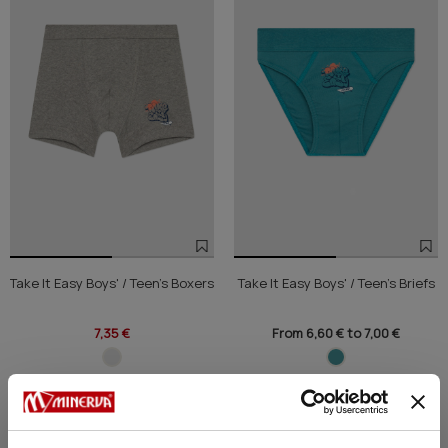
Take It Easy Boys' / Teen's Boxers
Take It Easy Boys' / Teen's Briefs
7,35 €
From 6,60 € to 7,00 €
NEW
NEW