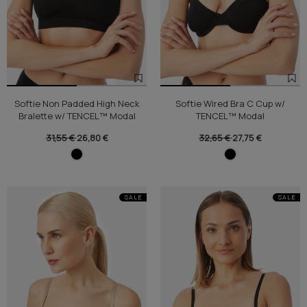
Softie Non Padded High Neck
Softie Wired Bra C Cup w/
Bralette w/ TENCEL™ Modal
TENCEL™ Modal
31,55 €
26,80 €
32,65 €
27,75 €
SALE
SALE