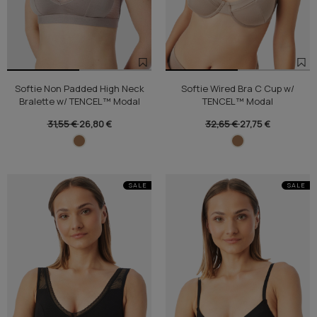
Softie Non Padded High Neck
Softie Wired Bra C Cup w/
Bralette w/ TENCEL™ Modal
TENCEL™ Modal
31,55 €
26,80 €
32,65 €
27,75 €
SALE
SALE