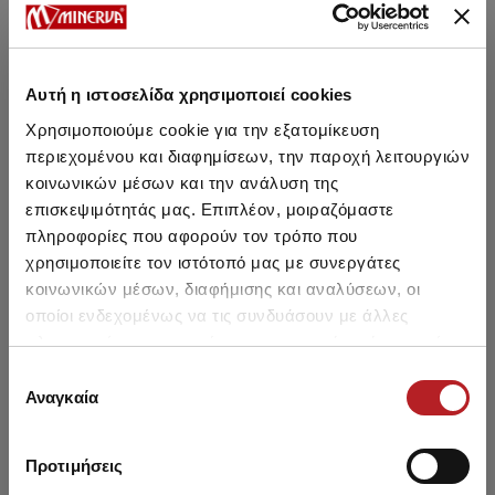
Αυτή η ιστοσελίδα χρησιμοποιεί cookies
Χρησιμοποιούμε cookie για την εξατομίκευση
περιεχομένου και διαφημίσεων, την παροχή λειτουργιών
κοινωνικών μέσων και την ανάλυση της
επισκεψιμότητάς μας. Επιπλέον, μοιραζόμαστε
Women's Basic Bralette
Women's Basic Bralette
πληροφορίες που αφορούν τον τρόπο που
χρησιμοποιείτε τον ιστότοπό μας με συνεργάτες
29,95 €
25,45 €
29,95 €
25,45 €
κοινωνικών μέσων, διαφήμισης και αναλύσεων, οι
οποίοι ενδεχομένως να τις συνδυάσουν με άλλες
πληροφορίες που τους έχετε παραχωρήσει ή τις οποίες
έχουν συλλέξει σε σχέση με την από μέρους σας χρήση
Επιλογή
SALE
των υπηρεσιών τους.
Αναγκαία
συγκατάθεσης
Προτιμήσεις