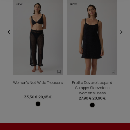
NEW
NEW
NE
Women's Net Wide Trousers
Frotte Devore Leopard
Sle
Strappy Sleeveless
Women's Dress
33,50 €
20,95 €
27,90 €
20,90 €