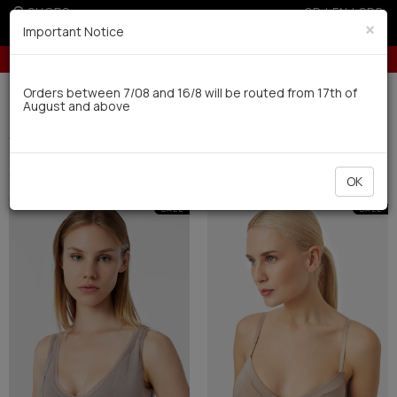
SHOPS
GR
|
EN
|
SRB
×
Important Notice
10% off for orders over 250€ for EU & 300€ for non EU
U
Delivery in 7-9 working days via UPS
Orders between 7/08 and 16/8 will be routed from 17th of
August and above
0
Woman
Lingerie
Bras (9)
Filter
SHORT BY
OK
SALE
SALE