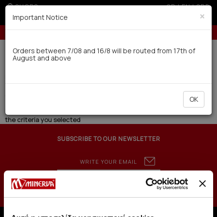
SHOPS
GR
|
EN
|
SRB
×
Important Notice
Up to 3 interest-free installments with credit cards for orders over 50€
Delivery in 7-9 working days via UPS
Orders between 7/08 and 16/8 will be routed from 17th of
August and above
0
BAZAAR
Kids
Girls (0)
Filter
SHORT BY
OK
No products were found with
the criteria you selected
SUBSCRIBE TO OUR NEWSLETTER