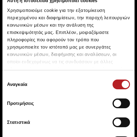
Αυτή η ιστοσελίδα χρησιμοποιεί cookies
Χρησιμοποιούμε cookie για την εξατομίκευση
περιεχομένου και διαφημίσεων, την παροχή λειτουργιών
κοινωνικών μέσων και την ανάλυση της
επισκεψιμότητάς μας. Επιπλέον, μοιραζόμαστε
πληροφορίες που αφορούν τον τρόπο που
χρησιμοποιείτε τον ιστότοπό μας με συνεργάτες
κοινωνικών μέσων, διαφήμισης και αναλύσεων, οι
SHIPPING
PAYMENTS
οποίοι ενδεχομένως να τις συνδυάσουν με άλλες
Free shipping over 100 € for
Debit Card, Credit Card,
πληροφορίες που τους έχετε παραχωρήσει ή τις οποίες
EU & over 150 € for non EU
Paypal
έχουν συλλέξει σε σχέση με την από μέρους σας χρήση
Επιλογή
των υπηρεσιών τους.
Αναγκαία
συγκατάθεσης
Προτιμήσεις
Στατιστικά