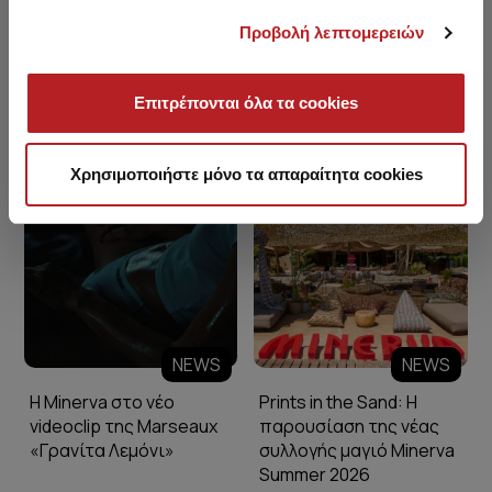
Προβολή λεπτομερειών
Επιτρέπονται όλα τα cookies
Minerva Blog
Χρησιμοποιήστε μόνο τα απαραίτητα cookies
NEWS
NEWS
Η Minerva στο νέο
Prints in the Sand: Η
videoclip της Marseaux
παρουσίαση της νέας
«Γρανίτα Λεμόνι»
συλλογής μαγιό Minerva
Summer 2026