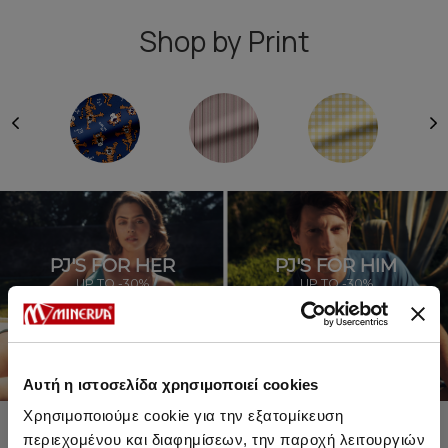
Shop by Print
PJ'S FOR HER
PJ'S FOR HIM
UP TO -30%
UP TO -30%
SHOP SALE
SHOP SALE
Αυτή η ιστοσελίδα χρησιμοποιεί cookies
Χρησιμοποιούμε cookie για την εξατομίκευση
περιεχομένου και διαφημίσεων, την παροχή λειτουργιών