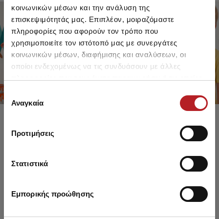
κοινωνικών μέσων και την ανάλυση της
επισκεψιμότητάς μας. Επιπλέον, μοιραζόμαστε
πληροφορίες που αφορούν τον τρόπο που
FOR GIRLS
FOR BOYS
χρησιμοποιείτε τον ιστότοπό μας με συνεργάτες
UP TO -30%
UP TO -30%
κοινωνικών μέσων, διαφήμισης και αναλύσεων, οι
SHOP SALE
SHOP SALE
οποίοι ενδεχομένως να τις συνδυάσουν με άλλες
πληροφορίες που τους έχετε παραχωρήσει ή τις οποίες
έχουν συλλέξει σε σχέση με την από μέρους σας χρήση
Επιλογή
των υπηρεσιών τους.
Αναγκαία
συγκατάθεσης
Προτιμήσεις
Στατιστικά
Εμπορικής προώθησης