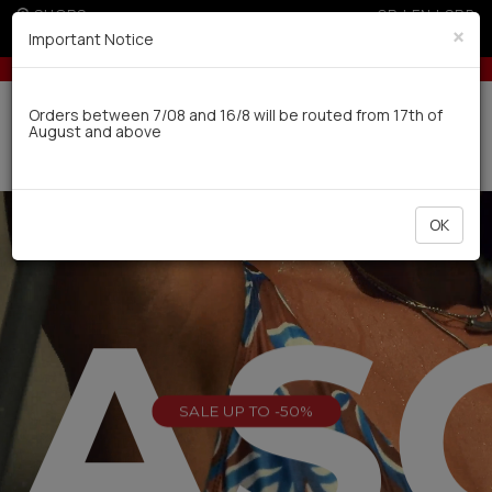
SHOPS
GR
|
EN
|
SRB
×
Important Notice
U (sale season)
10% off for orders over 250€ for EU & 300€ for 
Delivery in 7-9 working days via UPS
Orders between 7/08 and 16/8 will be routed from 17th of
August and above
0
OK
EAS
SALE UP TO -50%