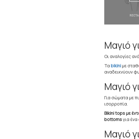
Μαγιό γ
Οι αναλογίες αν
Τα
bikini
με σταθ
αναδεικνύουν φυ
Μαγιό γ
Για σώματα με π
ισορροπία.
Bikini tops με έ
bottoms
για ένα
Μαγιό γ