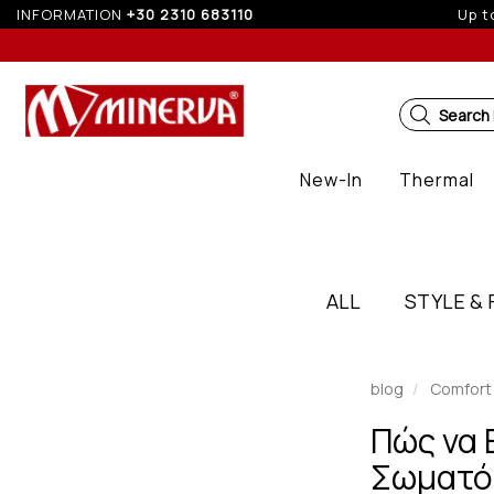
INFORMATION
+30 2310 683110
Search
New-In
Thermal
ALL
STYLE & 
blog
Comfort
Πώς να 
Σωματό