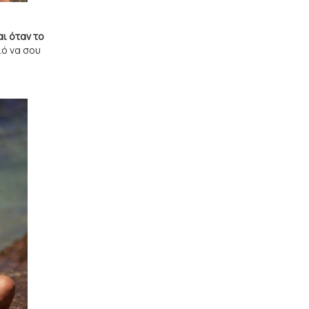
ι όταν το
ιό να σου