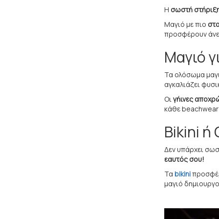
Η
σωστή στήριξ
Μαγιό με πιο
στ
προσφέρουν άνεσ
Μαγιό γ
Τα ολόσωμα μαγ
αγκαλιάζει φυσι
Οι
γήινες αποχρ
κάθε beachwear 
Bikini 
Δεν υπάρχει σωστ
εαυτός σου!
Τα
bikini
προσφέ
μαγιό δημιουργο