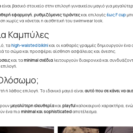
η
είναι βασικό στοιχείο στην επιλογή γυναικείου μαγιό για μεγαλύτερ
αθερή εφαρμογή
,
ρυθμιζόμενες τιράντες
και επιλογές
έως F cup
μπ
η χωρίς να χάνεται η αισθητική του swimwear look.
ια Καμπύλες
ιό, τα
high-waisted bikini
και οι καθαρές γραμμές δημιουργούν ένα
κά το σώμα και προσφέρει αίσθηση ασφάλειας και άνεσης.
ώσεις
και τα
minimal σχέδια
λειτουργούν διαχρονικά και συνδυάζοντ
επιλογή.
ή Ολόσωμο;
ή ή λάθος επιλογή. Το ιδανικό μαγιό είναι
αυτό που σε κάνει να αι
ρουν
μεγαλύτερη ελευθερία
και
playful
καλοκαιρινό χαρακτήρα, εν
ύν ένα πιο
minimal και sophisticated
αποτέλεσμα.