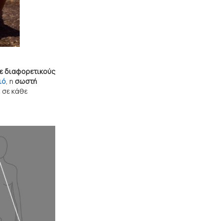
ε διαφορετικούς
ιό
, η
σωστή
 σε κάθε