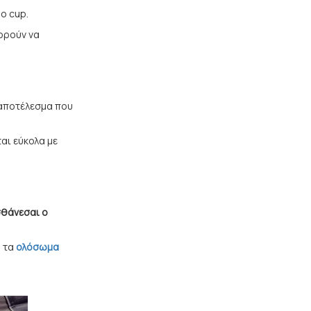
ο cup.
ορούν να
 αποτέλεσμα που
αι εύκολα με
σθάνεσαι ο
ώ τα
ολόσωμα