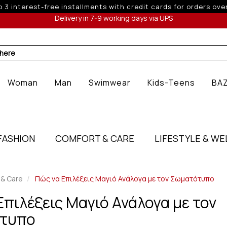
10% off for orders over 250€ for EU & 300€ for non EU
Delivery in 7-9 working days via UPS
 here
Woman
Man
Swimwear
Kids-Teens
BA
FASHION
COMFORT & CARE
LIFESTYLE & WE
 & Care
Πώς να Επιλέξεις Μαγιό Ανάλογα με τον Σωματότυπο
Επιλέξεις Μαγιό Ανάλογα με τον
τυπο