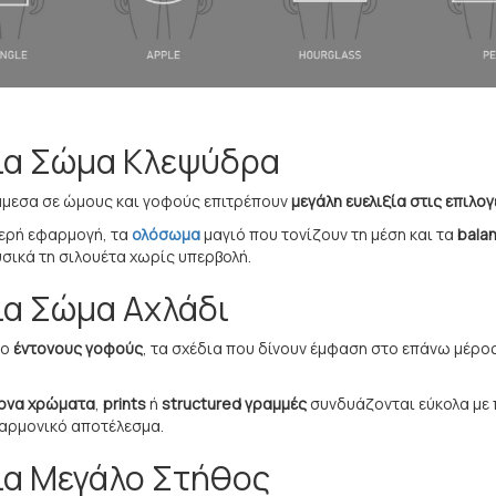
ια Σώμα Κλεψύδρα
άμεσα σε ώμους και γοφούς επιτρέπουν
μεγάλη ευελιξία στις επιλογ
ερή εφαρμογή, τα
ολόσωμα
μαγιό που τονίζουν τη μέση και τα
bala
σικά τη σιλουέτα χωρίς υπερβολή.
ια Σώμα Αχλάδι
ιο
έντονους
γοφούς
, τα σχέδια που δίνουν έμφαση στο επάνω μέρο
ντονα χρώματα
,
prints
ή
structured γραμμές
συνδυάζονται εύκολα με
 αρμονικό αποτέλεσμα.
ια Μεγάλο Στήθος