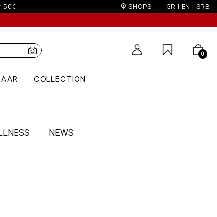
SHOPS
GR
|
EN
|
SRB
0
ZAAR
COLLECTION
LLNESS
NEWS