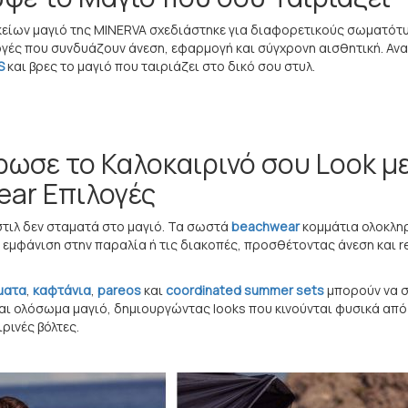
κείων μαγιό της MINERVA σχεδιάστηκε για διαφορετικούς σωματότ
λογές που συνδυάζουν άνεση, εφαρμογή και σύγχρονη αισθητική. Ανα
S
και βρες το μαγιό που ταιριάζει στο δικό σου στυλ.
ωσε το Καλοκαιρινό σου Look μ
ar Επιλογές
στιλ δεν σταματά στο μαγιό. Τα σωστά
beachwear
κομμάτια ολοκλ
ε εμφάνιση στην παραλία ή τις διακοπές, προσθέτοντας άνεση και r
ματα
,
καφτάνια
,
pareos
και
coordinated summer sets
μπορούν να 
 και ολόσωμα μαγιό, δημιουργώντας looks που κινούνται φυσικά από
ιρινές βόλτες.