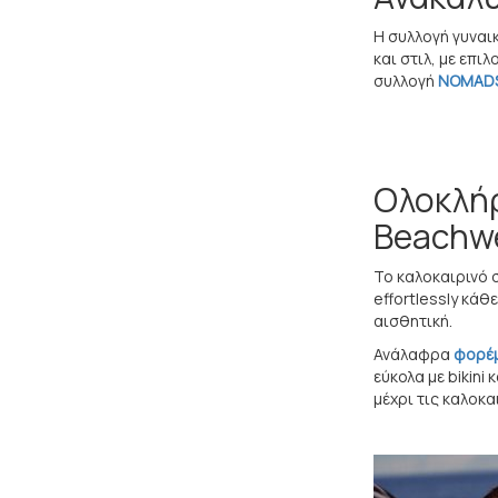
Η συλλογή γυναι
και στιλ, με επι
συλλογή
NOMAD
Ολοκλήρ
Beachwe
Το καλοκαιρινό 
effortlessly κάθ
αισθητική.
Ανάλαφρα
φορέ
εύκολα με bikini
μέχρι τις καλοκα