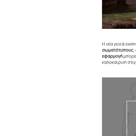
Η νέα γενιά swi
σωματότυπους
,
εφαρμογή
μπορεί
καλοκαιρινή στιγ