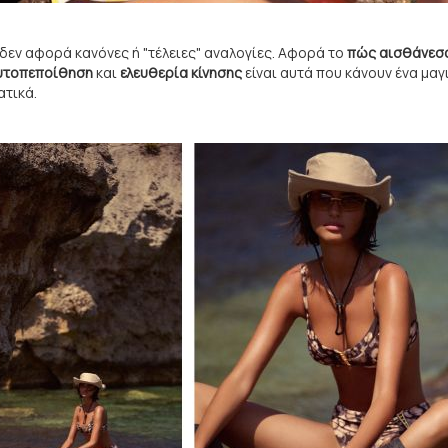
δεν αφορά κανόνες ή "τέλειες" αναλογίες. Αφορά το
πώς αισθάνεσα
υτοπεποίθηση
και
ελευθερία κίνησης
είναι αυτά που κάνουν ένα μαγ
ατικά.