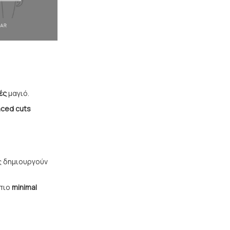
ές
μαγιό.
nced cuts
ς δημιουργούν
 πιο
minimal