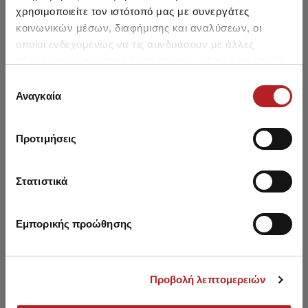
χρησιμοποιείτε τον ιστότοπό μας με συνεργάτες
κοινωνικών μέσων, διαφήμισης και αναλύσεων, οι
οποίοι ενδεχομένως να τις συνδυάσουν με άλλες
πληροφορίες που τους έχετε παραχωρήσει ή τις οποίες
έχουν συλλέξει σε σχέση με την από μέρους σας χρήση
Επιλογή
Μπορεί να σου αρέσει επίσης
των υπηρεσιών τους.
Αναγκαία
συγκατάθεσης
HOT OFFER
SALE
Προτιμήσεις
Στατιστικά
Εμπορικής προώθησης
Προβολή λεπτομερειών