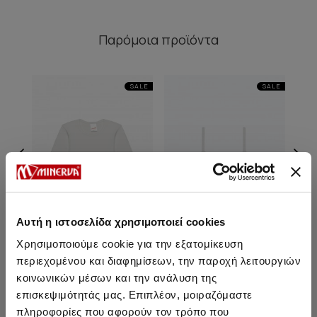
Παρόμοια προϊόντα
SALE
SALE
Αυτή η ιστοσελίδα χρησιμοποιεί cookies
Χρησιμοποιούμε cookie για την εξατομίκευση
περιεχομένου και διαφημίσεων, την παροχή λειτουργιών
Μακρυμάνικο Παιδικό
Εφηβικό Τρίγωνο Σουτιέν
Μ
κοινωνικών μέσων και την ανάλυση της
Φανελάκι
χωρίς εχίσχυση
επισκεψιμότητάς μας. Επιπλέον, μοιραζόμαστε
Από 9,05 € έως 10,95 €
14,20 €
12,05 €
-15%
Απ
πληροφορίες που αφορούν τον τρόπο που