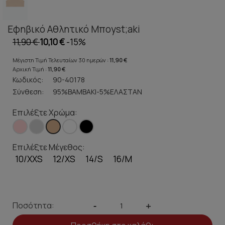
Εφηβικό Αθλητικό Μποyst;aki
11,90 €
10,10 €
-15%
Μέγιστη Τιμή Τελευταίων 30 ημερών :
11,90 €
Αρχική Τιμή :
11,90 €
Κωδικός:
90-40178
Σύνθεση:
95%ΒΑΜΒΑΚΙ-5%ΕΛΑΣΤΑΝ
Επιλέξτε Χρώμα:
Επιλέξτε Μέγεθος:
10/XXS
12/XS
14/S
16/M
Ποσότητα:
-
+