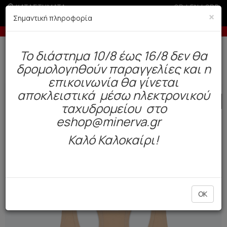
ΚΑΤΑΣΤΗΜΑΤΑ
GR
|
EN
|
SRB
×
Σημαντική πληροφορία
αγγελίες άνω των 200€ σε περίοδο εκπτώσεων
Έως 6 άτ
Δωρεάν αποστολή άνω των 49€. Παράδοση σε 3-5 εργάσιμες.
To διάστημα 10/8 έως 16/8 δεν θα
0
δρομολογηθούν παραγγελίες και η
Παιδί
Teen
Teen Tops
επικοινωνία θα γίνεται
αποκλειστικά μέσω ηλεκτρονικού
SALE
ταχυδρομείου στο
eshop@minerva.gr
Καλό Καλοκαίρι!
OK