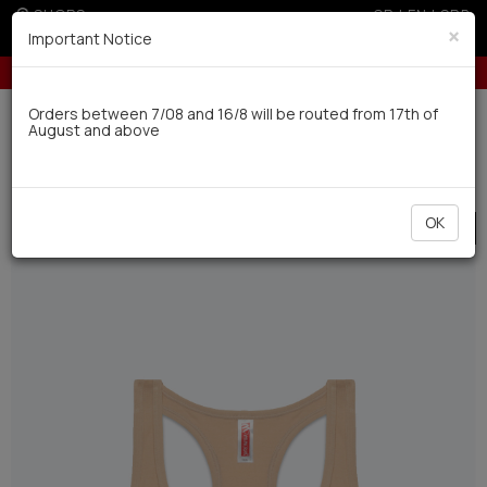
SHOPS
GR
|
EN
|
SRB
×
Important Notice
st-free installments with credit cards for orders over 50€
5% off for ord
Delivery in 7-9 working days via UPS
Orders between 7/08 and 16/8 will be routed from 17th of
August and above
0
Kids-Teens
Teen
Teen Tops
OK
SALE