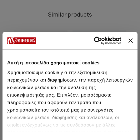
Similar products
SALE
SALE
Αυτή η ιστοσελίδα χρησιμοποιεί cookies
Χρησιμοποιούμε cookie για την εξατομίκευση
περιεχομένου και διαφημίσεων, την παροχή λειτουργιών
κοινωνικών μέσων και την ανάλυση της
επισκεψιμότητάς μας. Επιπλέον, μοιραζόμαστε
πληροφορίες που αφορούν τον τρόπο που
χρησιμοποιείτε τον ιστότοπό μας με συνεργάτες
κοινωνικών μέσων, διαφήμισης και αναλύσεων, οι
Long Sleeve Girls'
Teen's Triangle Bra without
Undershirt / Top
padding
οποίοι ενδεχομένως να τις συνδυάσουν με άλλες
πληροφορίες που τους έχετε παραχωρήσει ή τις οποίες
From 9,05 € to 10,95 €
14,20 €
12,05 €
-15%
F
έχουν συλλέξει σε σχέση με την από μέρους σας χρήση