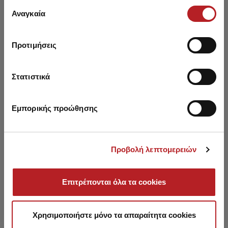
Επιλογή
των υπηρεσιών τους.
Αναγκαία
συγκατάθεσης
Προτιμήσεις
You may also like
Στατιστικά
HOT OFFER
SALE
Εμπορικής προώθησης
Προβολή λεπτομερειών
Επιτρέπονται όλα τα cookies
Χρησιμοποιήστε μόνο τα απαραίτητα cookies