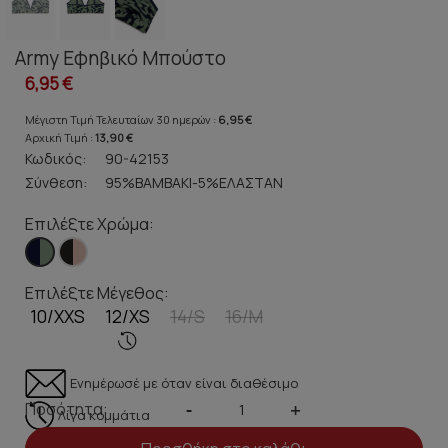
Army Εφηβικό Μπούστο
6,95 €
Μέγιστη Τιμή Τελευταίων 30 ημερών :
6,95 €
Αρχική Τιμή :
13,90 €
Κωδικός:
90-42153
Σύνθεση:
95%ΒΑΜΒΑΚΙ-5%ΕΛΑΣΤΑΝ
Επιλέξτε Χρώμα:
Επιλέξτε Μέγεθος:
10/XXS
12/XS
14/S
16/M
Ενημέρωσέ με όταν είναι διαθέσιμο
Ποσότητα:
-
+
Λίγα κομμάτια