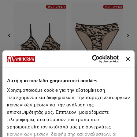
HOT OFFER
HOT OFFER
Αυτή η ιστοσελίδα χρησιμοποιεί cookies
Army Εφηβικό Bra με
Army Brazil Εφηβικό Σλιπ
Ar
Χρησιμοποιούμε cookie για την εξατομίκευση
ενίσχυση
περιεχομένου και διαφημίσεων, την παροχή λειτουργιών
10,00 €
3,85 €
κοινωνικών μέσων και την ανάλυση της
επισκεψιμότητάς μας. Επιπλέον, μοιραζόμαστε
πληροφορίες που αφορούν τον τρόπο που
χρησιμοποιείτε τον ιστότοπό μας με συνεργάτες
κοινωνικών μέσων, διαφήμισης και αναλύσεων, οι