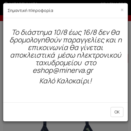
ΚΑΤΑΣΤΗΜΑΤΑ
GR
|
EN
|
SRB
×
Σημαντική πληροφορία
Έως 6 άτοκες δόσεις με πιστωτική άνω των 100€
-5% σ
Δωρεάν αποστολή άνω των 49€. Παράδοση σε 3-5 εργάσιμες.
To διάστημα 10/8 έως 16/8 δεν θα
0
δρομολογηθούν παραγγελίες και η
Παιδί
Teen
Teen Tops
επικοινωνία θα γίνεται
αποκλειστικά μέσω ηλεκτρονικού
HOT
OFFER
ταχυδρομείου στο
eshop@minerva.gr
Καλό Καλοκαίρι!
OK