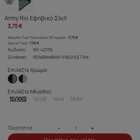
Army Rio Εφηβικό Σλιπ
3,75 €
Μέγιστη Τιμή Τελευταίων 30 ημερών :
3,75 €
Αρχική Τιμή :
7,50 €
Κωδικός:
90-42155
Σύνθεση:
95%ΒΑΜΒΑΚΙ-5%ΕΛΑΣΤΑΝ
Επιλέξτε Χρώμα:
Επιλέξτε Μέγεθος:
10/XXS
12/XS
14/S
16/M
Ποσότητα:
-
+