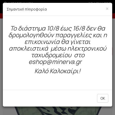
ΚΑΤΑΣΤΗΜΑΤΑ
GR
|
EN
|
SRB
×
Σημαντική πληροφορία
ς 6 άτοκες δόσεις με πιστωτική άνω των 100€
-5% σε π
Δωρεάν αποστολή άνω των 49€. Παράδοση σε 3-5 εργάσιμες.
To διάστημα 10/8 έως 16/8 δεν θα
0
δρομολογηθούν παραγγελίες και η
Παιδί
Teen
Teen Bottoms
επικοινωνία θα γίνεται
αποκλειστικά μέσω ηλεκτρονικού
HOT
OFFER
ταχυδρομείου στο
eshop@minerva.gr
Καλό Καλοκαίρι!
OK