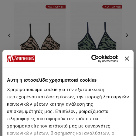
HOT OFFER
HOT OFFER
Αυτή η ιστοσελίδα χρησιμοποιεί cookies
Army Εφηβικό Bra με
Army Εφηβικό Μπούστο
Arm
Χρησιμοποιούμε cookie για την εξατομίκευση
ενίσχυση
περιεχομένου και διαφημίσεων, την παροχή λειτουργιών
10,00 €
6,95 €
κοινωνικών μέσων και την ανάλυση της
επισκεψιμότητάς μας. Επιπλέον, μοιραζόμαστε
πληροφορίες που αφορούν τον τρόπο που
χρησιμοποιείτε τον ιστότοπό μας με συνεργάτες
κοινωνικών μέσων, διαφήμισης και αναλύσεων, οι