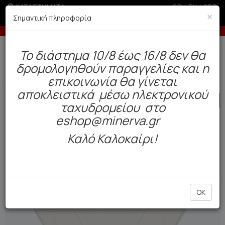
ΚΑΤΑΣΤΗΜΑΤΑ
GR
|
EN
|
SRB
×
Σημαντική πληροφορία
-10% σε παραγγελίες άνω των 200€
-5
Δωρεάν αποστολή άνω των 49€. Παράδοση σε 3-5 εργάσιμες.
To διάστημα 10/8 έως 16/8 δεν θα
0
δρομολογηθούν παραγγελίες και η
Παιδί
Teen
Teen Bottoms
επικοινωνία θα γίνεται
αποκλειστικά μέσω ηλεκτρονικού
SALE
ταχυδρομείου στο
eshop@minerva.gr
Καλό Καλοκαίρι!
OK