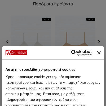
Παρόμοια προϊόντα
SALE
SALE
Αυτή η ιστοσελίδα χρησιμοποιεί cookies
Χρησιμοποιούμε cookie για την εξατομίκευση
περιεχομένου και διαφημίσεων, την παροχή λειτουργιών
Εφηβικό Τρίγωνο Σουτιέν
Εφηβικό Μπούστο με
Εφ
χωρίς εχίσχυση
λεπτές τιράντες
απο
κοινωνικών μέσων και την ανάλυση της
επισκεψιμότητάς μας. Επιπλέον, μοιραζόμαστε
14,20 €
12,05 €
-15%
15,75 €
13,35 €
-15%
πληροφορίες που αφορούν τον τρόπο που
χρησιμοποιείτε τον ιστότοπό μας με συνεργάτες