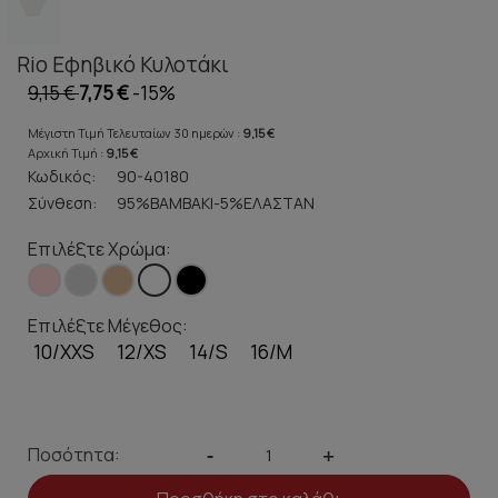
Rio Εφηβικό Κυλοτάκι
9,15 €
7,75 €
-15%
Μέγιστη Τιμή Τελευταίων 30 ημερών :
9,15 €
Αρχική Τιμή :
9,15 €
Κωδικός:
90-40180
Σύνθεση:
95%ΒΑΜΒΑΚΙ-5%ΕΛΑΣΤΑΝ
Επιλέξτε Χρώμα:
Επιλέξτε Μέγεθος:
10/XXS
12/XS
14/S
16/M
Ποσότητα:
-
+