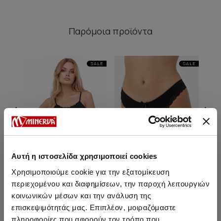
Παρόμοια προϊόντα
SALE
SALE
Αυτή η ιστοσελίδα χρησιμοποιεί cookies
Χρησιμοποιούμε cookie για την εξατομίκευση
περιεχομένου και διαφημίσεων, την παροχή λειτουργιών
κοινωνικών μέσων και την ανάλυση της
Fimelle Elegance TENCEL™
Fimelle Elegance TENCEL™
Fim
Modal Γυναικείο Rio Σλιπ
Modal Γυναικείο String
Mod
επισκεψιμότητάς μας. Επιπλέον, μοιραζόμαστε
πληροφορίες που αφορούν τον τρόπο που
15,25 €
12,95 €
-15%
17,40 €
14,75 €
-15%