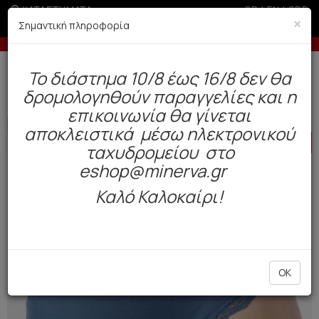
ΚΑΤΑΣΤΗΜΑΤΑ
GR
|
EN
|
SRB
×
Σημαντική πληροφορία
00€ σε περίοδο εκπτώσεων
Έως 6 άτοκες δόσεις με πιστ
Δωρεάν αποστολή άνω των 49€. Παράδοση σε 3-5 εργάσιμες.
To διάστημα 10/8 έως 16/8 δεν θα
0
δρομολογηθούν παραγγελίες και η
Γυναίκα
Εσώρουχα Everyday
Σλιπ
επικοινωνία θα γίνεται
αποκλειστικά μέσω ηλεκτρονικού
HOT
OFFER
ταχυδρομείου στο
eshop@minerva.gr
Καλό Καλοκαίρι!
OK