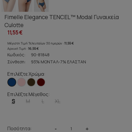
Fimelle Elegance TENCEL™ Modal Γυναικεία
Culotte
11,55 €
Μέγιστη Τιμή Τελευταίων 30 ημερών :
11,55 €
Αρχική Τιμή :
16,55 €
Κωδικός:
90-81848
Σύνθεση:
93% ΜΟΝΤΑΛ-7% ΕΛΑΣΤΑΝ
Επιλέξτε Χρώμα:
Επιλέξτε Μέγεθος:
S
M
L
XL
Ποσότητα:
-
+