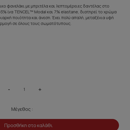
νικο φανελάκι με μπριτέλα και λεπτομέρειες δαντέλας στο
93% ίνα TENCEL™ Modal και 7% elastane, διατηρεί το χρώμα
ιαρκή ποιότητα και άνεση. Έχει πολύ απαλή, μεταξένια υφή
αρμογή σε όλους τους σωματότυπους.
-
+
Μέγεθος :
Προσθήκη στο καλάθι