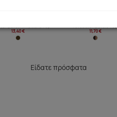
e Elegance TENCEL™ Modal
Fimelle Elegance TENCEL™ 
εία Αμάνικη Μπριτέλα Top
Γυναικείο Αμάνικο To
13,40 €
11,70 €
Είδατε πρόσφατα