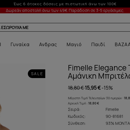
-5% σε παραγγελίες άνω των 200€ σε περίοδο εκπτώσεων
Δωρεάν αποστολή άνω των 49€. Παράδοση σε 3-5 εργάσιμες.
Α ΕΣΩΡΟΥΧΑ ΜΕ ΠΡΟΣΦΟΡΑ
l
Γυναίκα
Ανδρας
Μαγιό
Παιδί
BAZA
Fimelle Elegance
Αμάνικη Μπριτέλ
SALE
18,80 €
15,95 €
-15%
Μέγιστη Τιμή Τελευταίων 30 ημερών :
18,
Αρχική Τιμή :
18,80 €
Σειρά:
Fimelle
Κωδικός:
90-81681
Σύνθεση:
93% ΜΟΝΤΑ