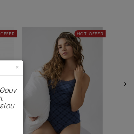
 OFFER
HOT OFFER
×
ηθούν
ι
μείου