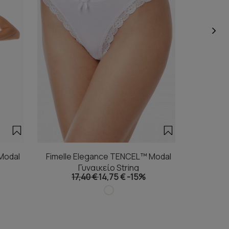
Modal
Fimelle Elegance TENCEL™ Modal
Fimelle
Γυναικείο String
Γ
17,40 €
14,75 €
-15%
1