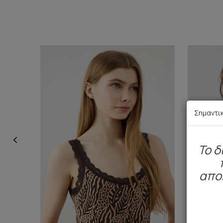
Σημαντι
To δ
απο