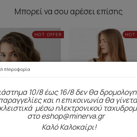
Μπορεί να σου αρέσει επίσης
HOT OFFER
HOT
κή πληροφορία
ιάστημα 10/8 έως 16/8 δεν θα δρομολογ
παραγγελίες και η επικοινωνία θα γίνετα
κλειστικά μέσω ηλεκτρονικού ταχυδρο
στο eshop@minerva.gr
Καλό Καλοκαίρι!