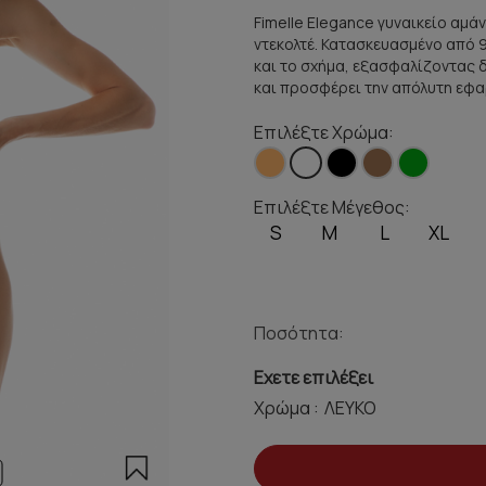
Fimelle Elegance γυναικείο αμά
ντεκολτέ. Κατασκευασμένο από 
και το σχήμα, εξασφαλίζοντας δ
και προσφέρει την απόλυτη εφ
Επιλέξτε Χρώμα:
Επιλέξτε Μέγεθος:
S
M
L
XL
Ποσότητα:
Εχετε επιλέξει
Χρώμα :