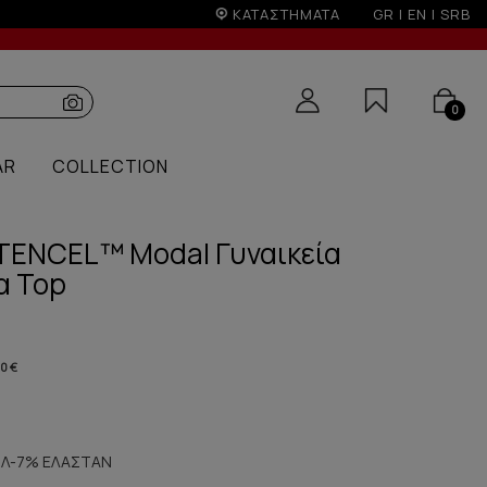
ΚΑΤΑΣΤΗΜΑΤΑ
GR
|
EN
|
SRB
0
AR
COLLECTION
 TENCEL™ Modal Γυναικεία
α Top
80 €
Λ-7% ΕΛΑΣΤΑΝ