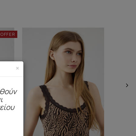
 OFFER
×
ηθούν
ι
μείου