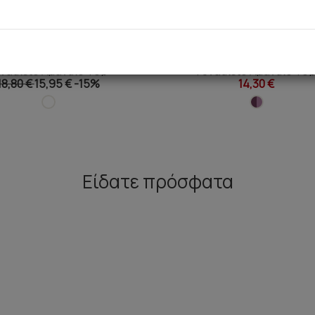
e Elegance TENCEL™ Modal
Fimelle Elegance TENCEL™ 
υναικείο Αμάνικο Top
Γυναικείο Αμάνικο To
18,80 €
15,95 €
-15%
14,30 €
Είδατε πρόσφατα