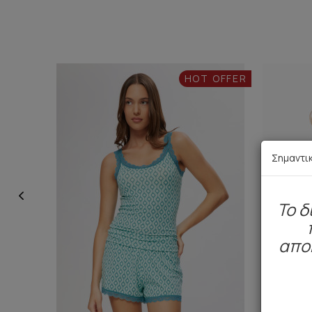
HOT OFFER
Σημαντι
To δ
απο