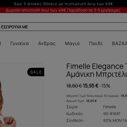
-5% σε παραγγελίες άνω των 200€ σε περίοδο εκπτώσεων
Δωρεάν αποστολή άνω των 49€. Παράδοση σε 3-5 εργάσιμες.
Α ΕΣΩΡΟΥΧΑ ΜΕ ΠΡΟΣΦΟΡΑ
l
Γυναίκα
Ανδρας
Μαγιό
Παιδί
BAZA
Fimelle Elegance
Αμάνικη Μπριτέλ
SALE
18,80 €
15,95 €
-15%
Μέγιστη Τιμή Τελευταίων 30 ημερών :
18,
Αρχική Τιμή :
18,80 €
Σειρά:
Fimelle
Κωδικός:
90-81681
Σύνθεση:
93% ΜΟΝΤΑ