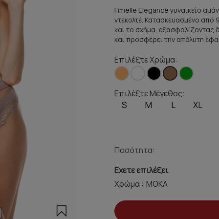
Fimelle Elegance γυναικείο αμά
ντεκολτέ. Κατασκευασμένο από 
και το σχήμα, εξασφαλίζοντας δ
και προσφέρει την απόλυτη εφ
Επιλέξτε Χρώμα:
Επιλέξτε Μέγεθος:
S
M
L
XL
Ποσότητα:
Εχετε επιλέξει
Χρώμα :