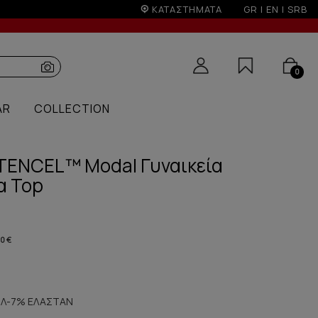
ΚΑΤΑΣΤΗΜΑΤΑ
GR
|
EN
|
SRB
0
AR
COLLECTION
 TENCEL™ Modal Γυναικεία
α Top
80 €
Λ-7% ΕΛΑΣΤΑΝ