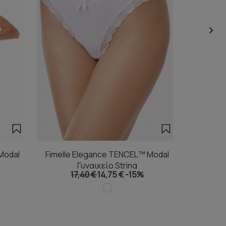
Modal
Fimelle Elegance TENCEL™ Modal
Fimelle
Γυναικείο String
Γ
17,40 €
14,75 €
-15%
1