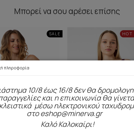
Μπορεί να σου αρέσει επίσης
SALE
HOT
κή πληροφορία
ιάστημα 10/8 έως 16/8 δεν θα δρομολογ
παραγγελίες και η επικοινωνία θα γίνετα
κλειστικά μέσω ηλεκτρονικού ταχυδρο
στο eshop@minerva.gr
Καλό Καλοκαίρι!