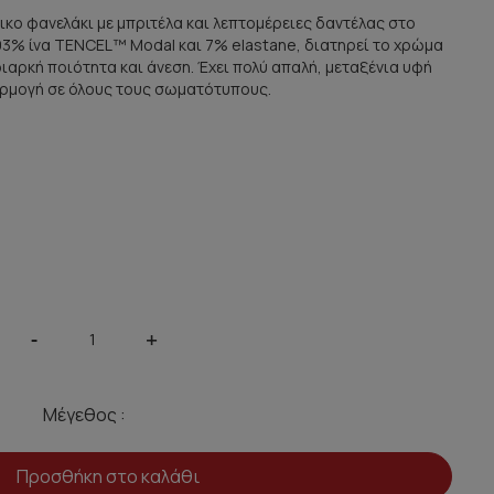
νικο φανελάκι με μπριτέλα και λεπτομέρειες δαντέλας στο
93% ίνα TENCEL™ Modal και 7% elastane, διατηρεί το χρώμα
ιαρκή ποιότητα και άνεση. Έχει πολύ απαλή, μεταξένια υφή
αρμογή σε όλους τους σωματότυπους.
-
+
Μέγεθος :
Προσθήκη στο καλάθι