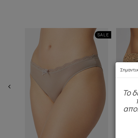
SALE
Σημαντι
To δ
απο