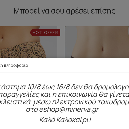
Μπορεί να σου αρέσει επίσης
HOT OFFER
κή πληροφορία
ιάστημα 10/8 έως 16/8 δεν θα δρομολογ
παραγγελίες και η επικοινωνία θα γίνετα
κλειστικά μέσω ηλεκτρονικού ταχυδρο
στο eshop@minerva.gr
Καλό Καλοκαίρι!