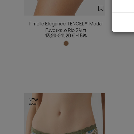
Fimelle Elegance TENCEL™ Modal
Fimell
Γυναικειο Rio Σλιπ
13,20 €
11,20 €
-15%
NEW
COLOR