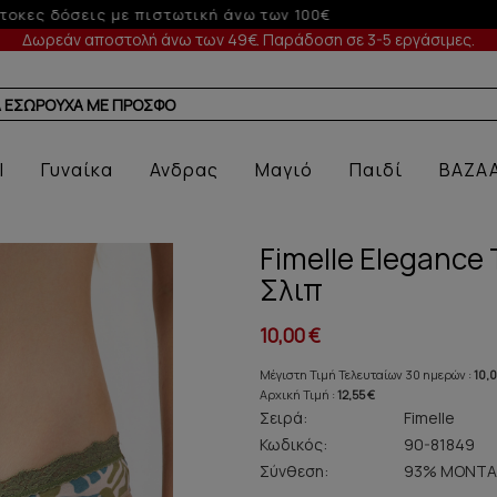
Έως 3 άτοκες δόσεις με πιστωτική άνω των 50€
Δωρεάν αποστολή άνω των 49€. Παράδοση σε 3-5 εργάσιμες.
l
Γυναίκα
Ανδρας
Μαγιό
Παιδί
BAZA
Fimelle Elegance
Σλιπ
10,00 €
Μέγιστη Τιμή Τελευταίων 30 ημερών :
10,
Αρχική Τιμή :
12,55 €
Σειρά:
Fimelle
Κωδικός:
90-81849
Σύνθεση:
93% ΜΟΝΤΑ