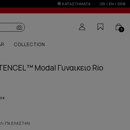
ΚΑΤΑΣΤΗΜΑΤΑ
GR
|
EN
|
SRB
0
AR
COLLECTION
 TENCEL™ Modal Γυναικειο Rio
00 €
Λ-7% ΕΛΑΣΤΑΝ