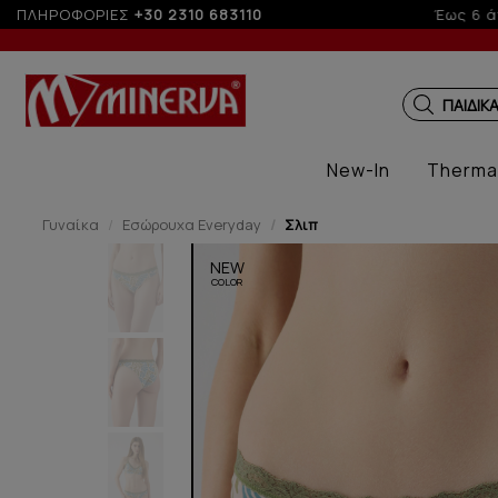
ΠΛΗΡΟΦΟΡΙΕΣ
+30 2310 683110
Γ
New-In
Therma
Γυναίκα
Εσώρουχα Everyday
Σλιπ
NEW
COLOR