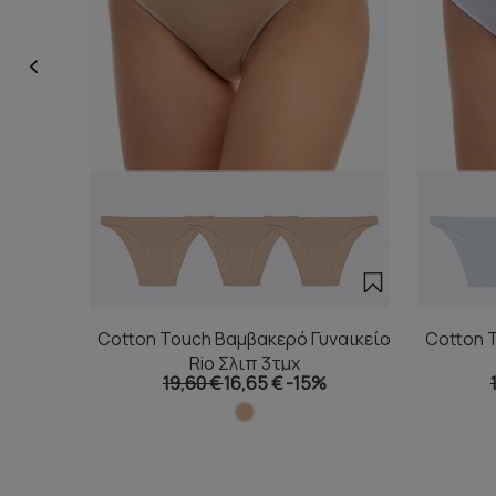
Cotton Touch Βαμβακερό Γυναικείο
Cotton 
Rio Σλιπ 3τμχ
19,60 €
16,65 €
-15%