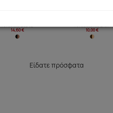
e Elegance TENCEL™ Modal
Fimelle Elegance TENCEL™ 
Γυναικείο Σόρτς
Γυναικειο Rio Σλιπ
14,60 €
10,00 €
Είδατε πρόσφατα