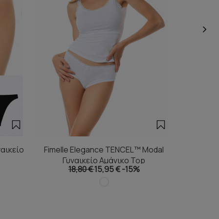
αικείο
Fimelle Elegance TENCEL™ Modal
Fimelle
Γυναικείο Αμάνικο Top
Γυ
18,80 €
15,95 €
-15%
1