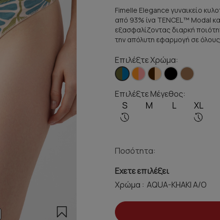
Fimelle Elegance γυναικείο κυλ
από 93% ίνα TENCEL™ Modal και
εξασφαλίζοντας διαρκή ποιότητ
την απόλυτη εφαρμογή σε όλου
Επιλέξτε Χρώμα:
Επιλέξτε Μέγεθος:
S
M
L
XL
Ποσότητα:
Εχετε επιλέξει
Χρώμα :