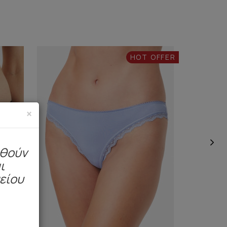
HOT OFFER
×
ηθούν
ι
μείου